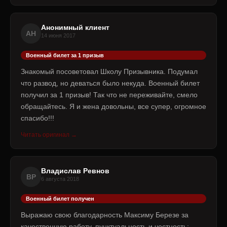
Анонимный клиент
АН
14 июня 2017
Военный билет за 1 призыв
Знакомый посоветовал Школу Призывника. Подумал
что развод, но деваться было некуда. Военный билет
получил за 1 призыв! Так что не переживайте, смело
обращайтесь. Я и жена довольны, все супер, огромное
спасибо!!!
Читать оригинал →
Владислав Ревнов
ВР
6 августа 2018
Военный билет получен
Выражаю свою благодарность Максиму Березе за
качественную работу, пунктуальность и честность: