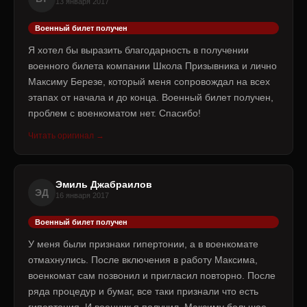
13 января 2017
Военный билет получен
Я хотел бы выразить благодарность в получении
военного билета компании Школа Призывника и лично
Максиму Березе, который меня сопровождал на всех
этапах от начала и до конца. Военный билет получен,
проблем с военкоматом нет. Спасибо!
Читать оригинал →
Эмиль Джабраилов
ЭД
16 января 2017
Военный билет получен
У меня были признаки гипертонии, а в военкомате
отмахнулись. После включения в работу Максима,
военкомат сам позвонил и пригласил повторно. После
ряда процедур и бумаг, все таки признали что есть
гипертония. И военник я получил. Максиму большое