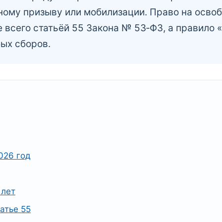
ному призыву или мобилизации. Право на осво
всего статьёй 55 Закона № 53‑ФЗ, а правило «
ых сборов.
026 год
 лет
атье 55