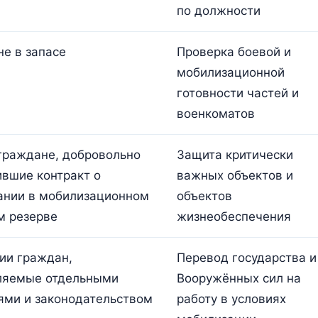
по должности
е в запасе
Проверка боевой и
мобилизационной
готовности частей и
военкоматов
граждане, добровольно
Защита критически
вшие контракт о
важных объектов и
ании в мобилизационном
объектов
м резерве
жизнеобеспечения
ии граждан,
Перевод государства и
ляемые отдельными
Вооружённых сил на
ями и законодательством
работу в условиях