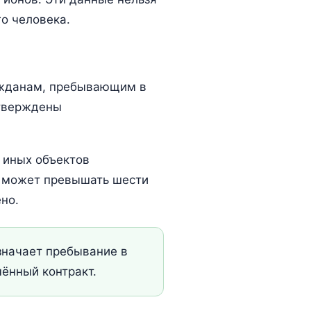
го человека.
ражданам, пребывающим в
утверждены
 иных объектов
е может превышать шести
но.
значает пребывание в
ённый контракт.