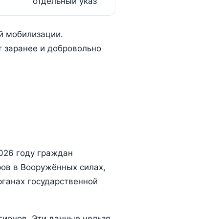
отдельный указ
й мобилизации.
т заранее и добровольно
2026 году граждан
ов в Вооружённых силах,
рганах государственной
гионов. Эти данные нельзя