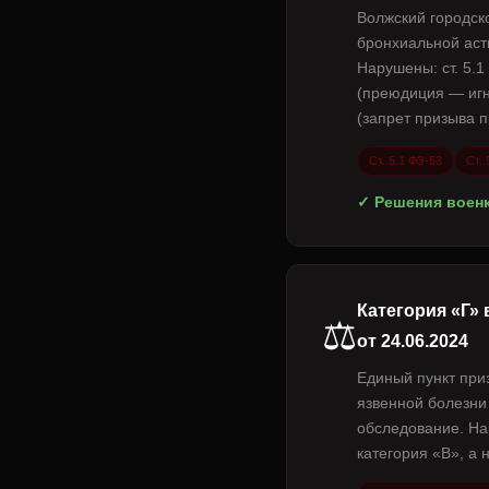
Волжский городск
бронхиальной аст
Нарушены: ст. 5.1
(преюдиция — игн
(запрет призыва 
Ст. 5.1 ФЗ-53
Ст.
✓ Решения военк
Категория «Г»
⚖️
от 24.06.2024
Единый пункт при
язвенной болезни
обследование. На
категория «В», а