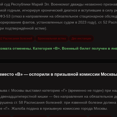
ой суд Республики Марий Эл. Военкомат дважды незаконно признав
мой годным, игнорируя хронический диагноз и вступившие в силу р
 ФЗ-53 (отказ в направлении на обязательное стационарное обслед
орирование фактов, установленных судом в 2023 году), ст. 52 Рас
при подтверждённой астме).
 52 Расписания болезней
Бронхиальная астма
Две инстанции
омата отменены. Категория «В». Военный билет получен в янв
 вместо «В» — оспорили в призывной комиссии Москвы
зыва г. Москвы выставил категорию «Г» (временно не годен) при н
 двенадцатиперстной кишки — без направления на обязательное 
рушена ст. 58 Расписания болезней: при язвенной болезни должна
 не «Г». Жалоба подана в призывную комиссию города Москвы.