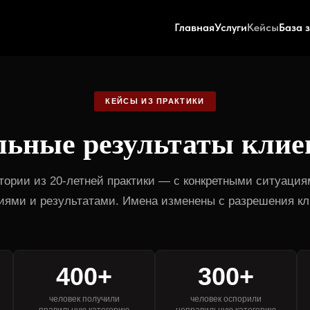
Главная
Услуги
Кейсы
База 
КЕЙСЫ ИЗ ПРАКТИКИ
льные результаты клие
тории из 20-летней практики — с конкретными ситуация
иями и результатами. Имена изменены с разрешения кл
400+
300+
человек получили
человек оспорили