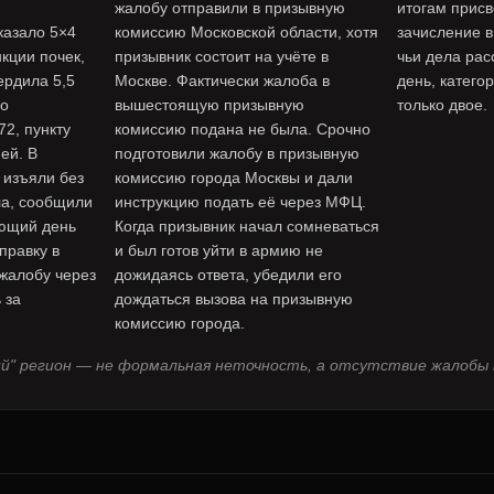
жалобу отправили в призывную
итогам прис
казало 5×4
комиссию Московской области, хотя
зачисление в
кции почек,
призывник состоит на учёте в
чьи дела рас
ердила 5,5
Москве. Фактически жалоба в
день, катего
но
вышестоящую призывную
только двое.
72, пункту
комиссию подана не была. Срочно
ей. В
подготовили жалобу в призывную
 изъяли без
комиссию города Москвы и дали
ла, сообщили
инструкцию подать её через МФЦ.
ующий день
Когда призывник начал сомневаться
правку в
и был готов уйти в армию не
жалобу через
дожидаясь ответа, убедили его
 за
дождаться вызова на призывную
комиссию города.
ий" регион — не формальная неточность, а отсутствие жалобы