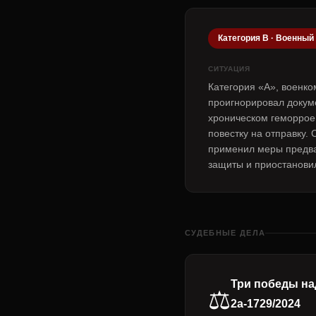
Категория В · Военный
СИТУАЦИЯ
Категория «А», военко
проигнорировал докум
хроническом геморрое
повестку на отправку. 
применил меры предв
защиты и приостанови
СУДЕБНЫЕ ДЕЛА
Три победы на
⚖️
2а-1729/2024