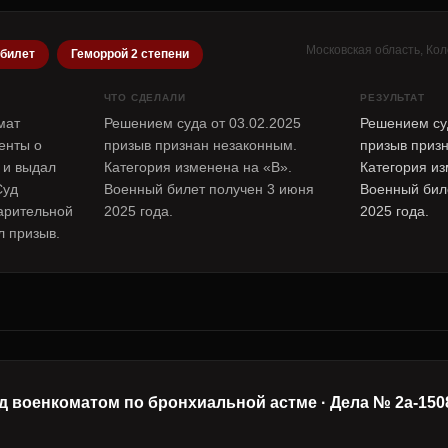
Московская область, Кол
 билет
Геморрой 2 степени
ЧТО СДЕЛАЛИ
РЕЗУЛЬТАТ
мат
Решением суда от 03.02.2025
Решением суд
енты о
призыв признан незаконным.
призыв приз
 и выдал
Категория изменена на «В».
Категория из
Суд
Военный билет получен 3 июня
Военный бил
арительной
2025 года.
2025 года.
л призыв.
д военкоматом по бронхиальной астме · Дела № 2а-150