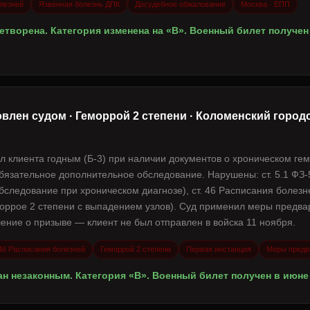
олезней
Язвенная болезнь ДПК
Досудебное обжалование
Москва · ЕПП
творена. Категория изменена на «В». Военный билет получен 
влен судом · Геморрой 2 степени · Коломенский городс
л клиента годным (Б-3) при наличии документов о хроническом ге
бязательное дополнительное обследование. Нарушены: ст. 5.1 ФЗ-5
бследование при хроническом диагнозе), ст. 46 Расписания болезн
моррое 2 степени с выпадением узлов). Суд применил меры предва
ение о призыве — клиент не был отправлен в войска 11 ноября.
 46 Расписания болезней
Геморрой 2 степени
Первая инстанция
Меры предв
н незаконным. Категория «В». Военный билет получен в июне 