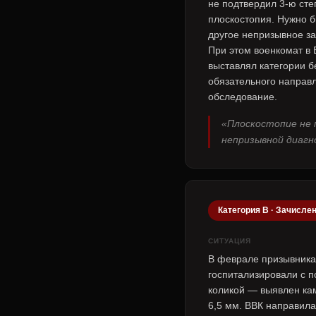
не подтвердил 3-ю сте
плоскостопия. Нужно 
другое непризывное з
При этом военкомат в
выставлял категории б
обязательного направ
обследование.
«Плоскостопие не 
непризывной диагн
Категория В · Зачислен
СИТУАЦИЯ
В феврале призывника
госпитализировали с п
коликой — выявлен кам
6,5 мм. ВВК направила