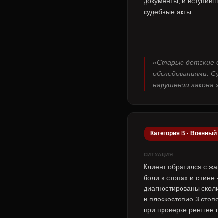
документы, и вступивш
судебные акты.
«Старые детские д
обследованиями. С
нарушении закона.
Категория В · Военный
СИТУАЦИЯ
Клиент обратился с ж
боли в стопах и спине
диагностированы сколи
и плоскостопие 3 степ
при проверке рентген 