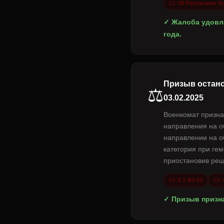
Ст. 58 Расписания б
✓ Жалоба удовле
года.
Призыв остано
⚖️
03.02.2025
Военкомат призна
направления на о
направлении на о
категория при ге
приостановив реш
Ст. 5.1 ФЗ-53
Ст.
✓ Призыв призна