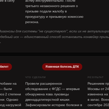
ие в силу
астму инструментально. После
третьего незаконного решения о
призыве подали жалобу в
прокуратуру и призывную комиссию
региона.
иагнозы для системы "не существуют", если их не актуализир
удебный иск — единственный способ остановить конвейер призы
»
 билет
Язвенная болезнь ДПК
ЧТО СДЕЛАЛИ
РЕЗУЛЬТАТ
алобами на
Провели расширенное
Решением пр
 — были
обследование с ФГДС — впервые
Москвы от 24
оз 2 степени
обнаружена язва луковицы
изменена на 
ени. Однако
двенадцатиперстной кишки.
в запас. Вое
под нагрузкой
Зафиксировали историю болезни в
сентябре 202