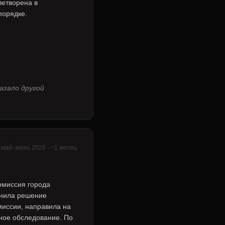
летворена в
порядке.
азало другой
 май–июнь 2026 · ~1 месяц
омиссия города
нила решение
миссии, направила на
ное обследование. По