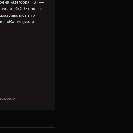
воена категория «В» —
 запас. Из 20 человек,
сматривались в тот
рию «В» получили
 вообще.»