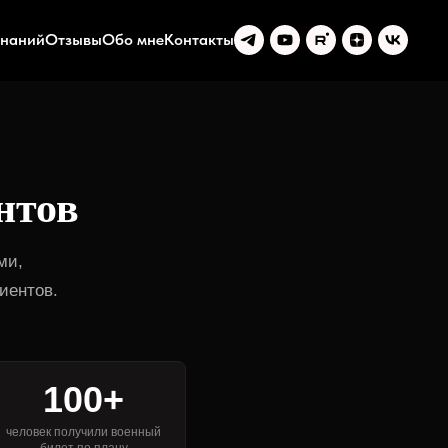
знаний
Отзывы
Обо мне
Контакты
нтов
ми,
иентов.
100+
человек получили военный