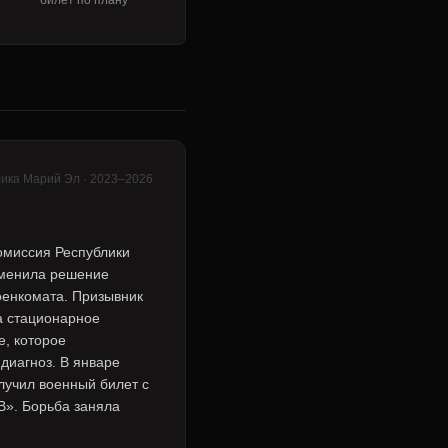
билет по плану
ика Марий Эл · 2023–2026
омиссия Республики
менила решение
оенкомата. Призывник
а стационарное
е, которое
диагноз. В январе
лучил военный билет с
В». Борьба заняла