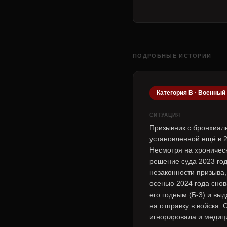
ПОДРОБНЫЕ ИСТОРИИ
Категория В · Военный
СИТУАЦИЯ
Призывник с бронхиал
установленной ещё в 2
Несмотря на хроническ
решение суда 2023 год
незаконности призыва,
осенью 2024 года снов
его годным (Б-3) и выд
на отправку в войска.
игнорировала и медиц