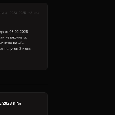
омна · 2023–2025 · ~2 года
а от 03.02.2025
нан незаконным.
менена на «В».
ет получен 3 июня
8/2023 и №