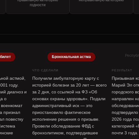
правильную категорию
неправильную категорию
годности
Республ
 билет
Бронхиальная астма
ЧТО СДЕЛАЛИ
РЕЗУЛЬТАТ
ьной астмой,
Получили амбулаторную карту с
Призывная к
001 году.
историей болезни за 20 лет — всего
Марий Эл от
ий диагноз и
за 2 дня, со ссылкой на ФЗ «Об
городского в
а о
основах охраны здоровья». Подали
направлен н
 военкомат
административный иск — это
обследовани
а признал
приостановило фактическое
подтвердило 
ал повестку
исполнение решения о призыве.
2026 года по
 Система
Провели обследование ФВД с
категорией «
инские
бронхолитиком, подтвердившее
почти 3 года.