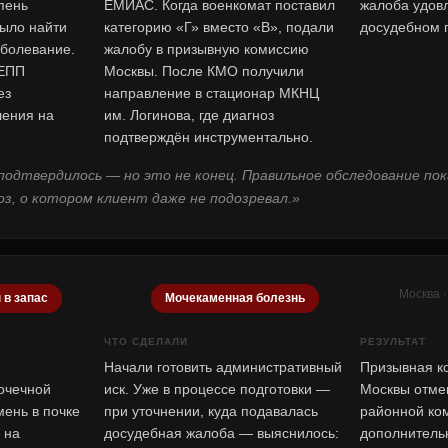
пень
ЕМИАС. Когда военкомат поставил
жалоба удов
было найти
категорию «Г» вместо «В», подали
досудебном 
аболевание.
жалобу в призывную комиссию
 ЕПП
Москвы. После КМО получили
ез
направление в стационар МКНЦ
ления на
им. Логинова, где диагноз
подтверждён инструментально.
подтвердилось — но это не конец. Правильное обследование пок
оз, о котором клиент даже не подозревал.»
Москва ·
 в запас
Мочекаменная болезнь
ЧТО СДЕЛАЛИ
РЕЗУЛЬТАТ
Начали готовить административный
Призывная к
очечной
иск. Уже в процессе подготовки —
Москвы отме
ень в почке
при уточнении, куда подавалась
районной ко
 на
досудебная жалоба — выяснилось:
дополнитель