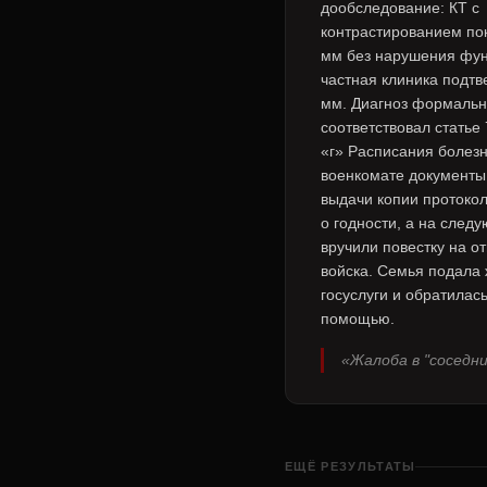
дообследование: КТ с
контрастированием по
мм без нарушения фун
частная клиника подтв
мм. Диагноз формаль
соответствовал статье 
«г» Расписания болезн
военкомате документы
выдачи копии протоко
о годности, а на след
вручили повестку на от
войска. Семья подала 
госуслуги и обратилась
помощью.
«Жалоба в "соседн
ЕЩЁ РЕЗУЛЬТАТЫ