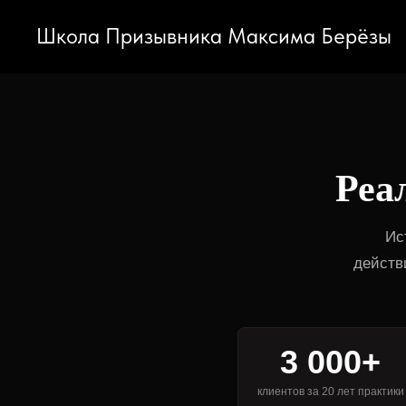
Школа Призывника Максима Берёзы
Реа
Ис
действ
3 000+
клиентов за 20 лет практики