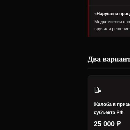
«Нарушена проц
Медкомиссия прош
вручили решение 
Два вариант
📝
Жалоба в при
субъекта РФ
25 000 ₽