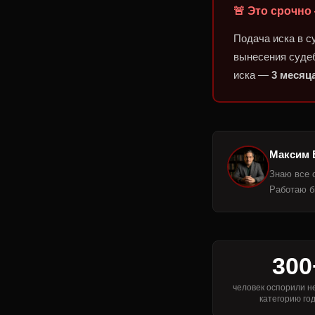
🚨 Это срочно
Подача иска в 
вынесения судеб
иска —
3 месяц
Максим 
Знаю все 
Работаю б
300
человек оспорили 
категорию го