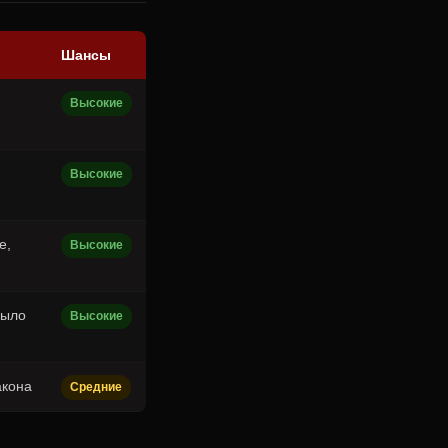
Шансы
Высокие
Высокие
е,
Высокие
было
Высокие
акона
Средние