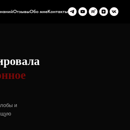
знаний
Отзывы
Обо мне
Контакты
ировала
онное
алобы и
оящую