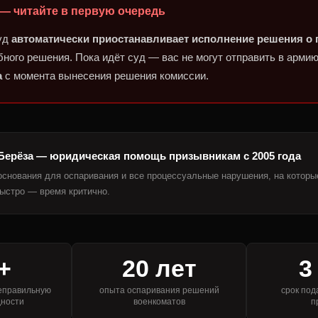
 — читайте в первую очередь
суд
автоматически приостанавливает исполнение решения о
ного решения. Пока идёт суд — вас не могут отправить в армию
а
с момента вынесения решения комиссии.
Берёза — юридическая помощь призывникам с 2005 года
основания для оспаривания и все процессуальные нарушения, на которы
ыстро — время критично.
+
20 лет
3
неправильную
опыта оспаривания решений
срок под
дности
военкоматов
п