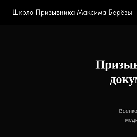
Школа Призывника Максима Берёзы
Призыв
док
Военко
меди