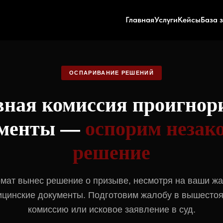
Главная
Услуги
Кейсы
База 
ОСПАРИВАНИЕ РЕШЕНИЙ
ная комиссия проигнор
ументы —
оспорим незак
решение
мат вынес решение о призыве, несмотря на ваши ж
цинские документы. Подготовим жалобу в вышест
комиссию или исковое заявление в суд.