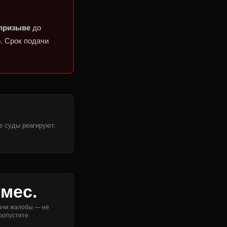
 призыве
до
. Срок подачи
е суды реагируют.
 мес.
ачи жалобы — не
ропустите