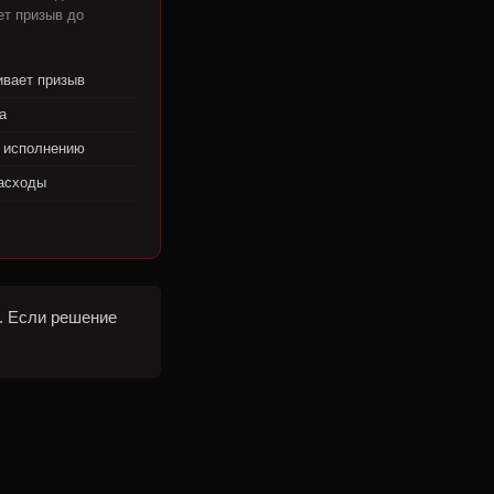
ет призыв до
ивает призыв
а
к исполнению
асходы
. Если решение