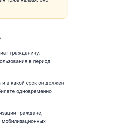
я тоже нельзя: оно
е
иат гражданину,
ользования в период
 и в какой срок он должен
 билете одновременно
изации граждане,
 в мобилизационных