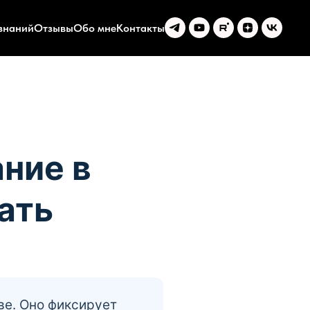
знаний
Отзывы
Обо мне
Контакты
ние в
лать
ве. Оно фиксирует