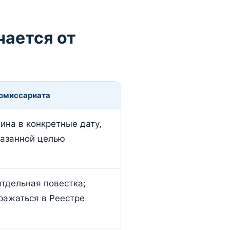
чается от
комиссариата
на в конкретные дату,
казанной целью
тдельная повестка;
ражаться в Реестре