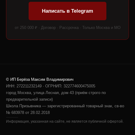
Написать в Telegram
от 250 000 ₽ · Договор · Рассрочка · Только Москва и МО
© ИП Берёза Максим Владимирович
ИНН: 272211232149 · ОГРНИП: 322774600475005
город Москва, улица Лесная, дом 43 (приём строго по
предварительной записи)
Школа Призывника — зарегистрированный товарный знак, св-во
№ 683978 от 28.02.2018
Информация, указанная на сайте, не является публичной офертой.