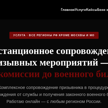
Главная
Услуги
Кейсы
База 
УСЛУГА · ВСЕ РЕГИОНЫ РФ КРОМЕ МОСКВЫ И МО
станционное сопровожде
изывных мероприятий 
комиссии до военного би
Комплексное сопровождение призывника в процедур
ждения от службы и получения законного военного 
Работаю онлайн — с любым регионом России.