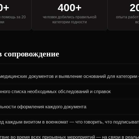
0+
400+
2
 помощь за 20
человек добились правильной
опыта работ
ики
категории годности
в
в сопровождение
медицинских документов и выявление оснований для категории 
чного списка необходимых обследований и справок
льности оформления каждого документа
д каждым визитом в военкомат — что говорить, что подписыва
твие во время всех призывных мероприятий — на связи в реал