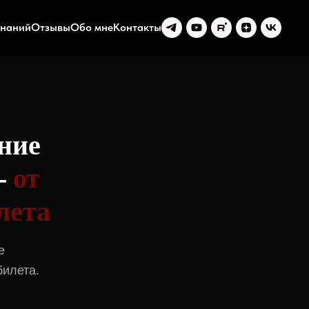
знаний
Отзывы
Обо мне
Контакты
ние
—
от
лета
е
билета.