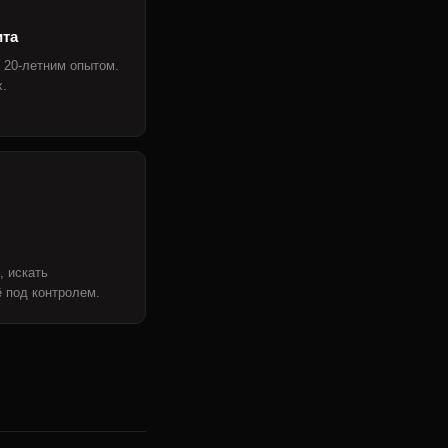
ита
 20-летним опытом.
х.
, искать
 под контролем.