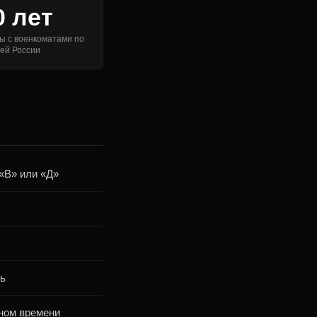
0 лет
ы с военкоматами по
сей России
«В» или «Д»
ть
ьном времени