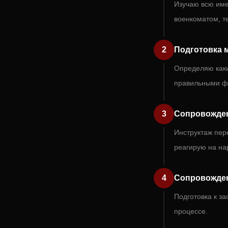
Изучаю всю им
военкоматом, т
2
Подготовка 
Определяю каки
правильными ф
3
Сопровожден
Инструктаж пер
реагирую на на
4
Сопровожде
Подготовка к з
процессе.