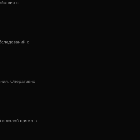
йствия с
бследований с
ания. Оперативно
й и жалоб прямо в