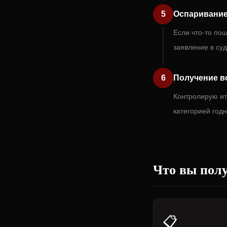
5
Оспаривание
Если что-то по
заявление в су
6
Получение в
Контролирую ит
категорией годн
Что вы полу
📋