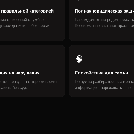
 правильной категорией
Полная юридическая защ
ние от военной службы с
На каждом этапе рядом юрист с
дтверждением — без серых
Военкомат не застанет враспло
🧠
ция на нарушения
Спокойствие для семьи
ятся сразу — не теряем время,
Не нужно разбираться в законах
авить без суда.
информацию, переживать — всё
»