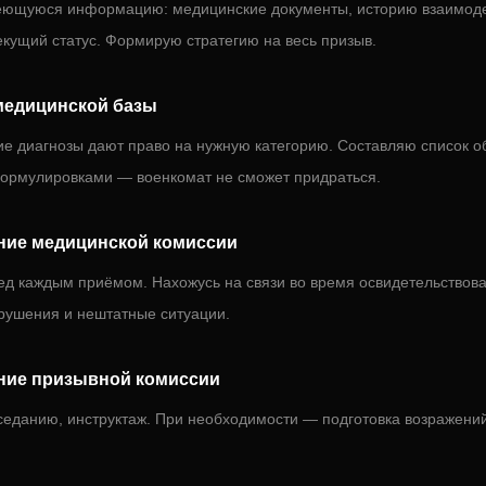
еющуюся информацию: медицинские документы, историю взаимоде
екущий статус. Формирую стратегию на весь призыв.
медицинской базы
е диагнозы дают право на нужную категорию. Составляю список о
ормулировками — военкомат не сможет придраться.
ие медицинской комиссии
ед каждым приёмом. Нахожусь на связи во время освидетельствов
рушения и нештатные ситуации.
ние призывной комиссии
аседанию, инструктаж. При необходимости — подготовка возражени