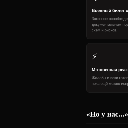
Военный билет с
Законное освобожде
документальным по
схем и рисков.
⚡
Мгновенная реак
Жалобы и иски готов
пока ещё можно испр
«Но у нас...