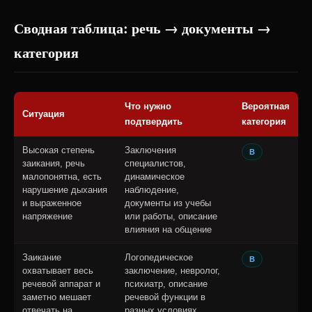
Сводная таблица: речь → документы →
категория
Что нужно
Вероятная
Ситуация
подтвердить
категория
Высокая степень
Заключения
В
заикания, речь
специалистов,
малопонятна, есть
динамическое
нарушение дыхания
наблюдение,
и выраженное
документы из учебы
напряжение
или работы, описание
влияния на общение
Заикание
Логопедическое
В
охватывает весь
заключение, невролог,
речевой аппарат и
психиатр, описание
заметно мешает
речевой функции в
отвечать на
разных условиях