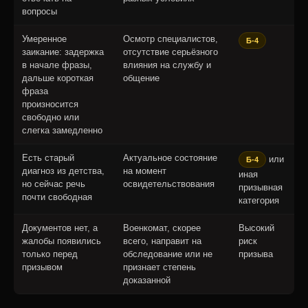
вопросы
Умеренное
Осмотр специалистов,
Б-4
заикание: задержка
отсутствие серьёзного
в начале фразы,
влияния на службу и
дальше короткая
общение
фраза
произносится
свободно или
слегка замедленно
Есть старый
Актуальное состояние
или
Б-4
диагноз из детства,
на момент
иная
но сейчас речь
освидетельствования
призывная
почти свободная
категория
Документов нет, а
Военкомат, скорее
Высокий
жалобы появились
всего, направит на
риск
только перед
обследование или не
призыва
призывом
признает степень
доказанной