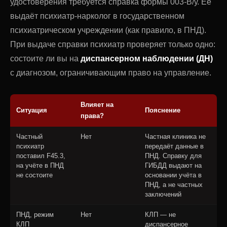
удостоверения требуется справка формы 003-В/у. Её
выдаёт психиатр-нарколог в государственном
психиатрическом учреждении (как правило, в ПНД).
При выдаче справки психиатр проверяет только одно:
состоите ли вы на
диспансерном наблюдении (ДН)
с диагнозом, ограничивающим право на управление.
Влияет на
Ситуация
Пояснение
права?
Частный
Нет
Частная клиника не
психиатр
передаёт данные в
поставил F45.3,
ПНД. Справку для
на учёте в ПНД
ГИБДД выдают на
не состоите
основании учёта в
ПНД, а не частных
заключений
ПНД, режим
Нет
КЛП — не
КЛП
диспансерное