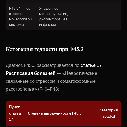
F45.34 — со
Учащённое
—
стороны
мочеиспускание,
мочеполовой
дискомфорт без
системы
инфекции
Категория годности при F45.3
Диагноз F45.3 рассматривается по
статье 17
Расписания болезней
— «Невротические,
связанные со стрессом и соматоформные
расстройства» (F40–F48).
Пункт
Категория
статьи
Степень выраженности F45.3
(I графа)
17