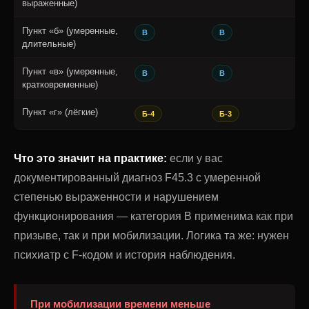
выраженные)
Пункт «б» (умеренные,
В
В
длительные)
Пункт «в» (умеренные,
В
В
кратковременные)
Пункт «г» (лёгкие)
Б-4
Б-3
Что это значит на практике:
если у вас
документированный диагноз F45.3 с умеренной
степенью выраженности и нарушением
функционирования — категория В применима как при
призыве, так и при мобилизации. Логика та же: нужен
психиатр с F-кодом и история наблюдения.
При мобилизации времени меньше