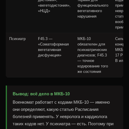
«вегетодистония»,
функционального
примен
«НЦД»
вегетативного
неврол
нарушения
статья 
вообще
применя
Психиатр
F45.3 —
МКБ-10
Сильны
«Соматоформная
обязателен для
конкрет
вегетативная
психиатрических
МКБ-10,
дисфункция»
диагнозов; F45.3
17 РБ, 
— точное
В или Д
кодирование того
же состояния
Вывод: всё дело в МКБ-10
Военкомат работает с кодами МКБ-10 — именно
они определяют, какую статью Расписания
болезней применять. У невролога и кардиолога
таких кодов нет. У психиатра — есть. Поэтому при