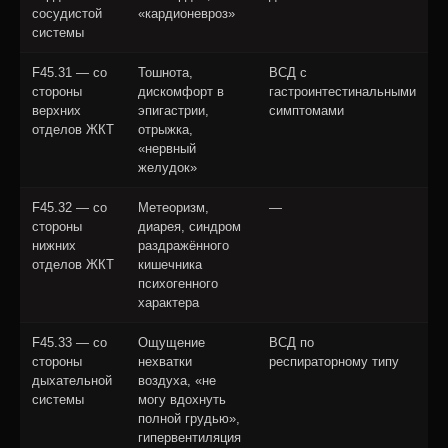
сосудистой
«кардионевроз»
системы
F45.31 — со
Тошнота,
ВСД с
стороны
дискомфорт в
гастроинтестинальными
верхних
эпигастрии,
симптомами
отделов ЖКТ
отрыжка,
«нервный
желудок»
F45.32 — со
Метеоризм,
—
стороны
диарея, синдром
нижних
раздражённого
отделов ЖКТ
кишечника
психогенного
характера
F45.33 — со
Ощущение
ВСД по
стороны
нехватки
респираторному типу
дыхательной
воздуха, «не
системы
могу вдохнуть
полной грудью»,
гипервентиляция