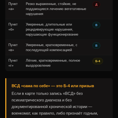
Пункт
Резко выраженные, стойкие, не
Д
«а»
поддающиеся лечению вегетативные
нарушения
Пункт
Умеренные, длительные или
В
«б»
рецидивирующие нарушения,
нарушающие функционирование
Пункт
Умеренные, кратковременные, с
В
«в»
последующей компенсацией
Пункт
Лёгкие, кратковременные, полное
Б-4
«г»
выздоровление
ВСД «сама по себе» — это Б-4 или призыв
Если в карте только запись «ВСД» без
психиатрического диагноза и без
документированной хронической истории —
военкомат, как правило, либо признаёт годным,