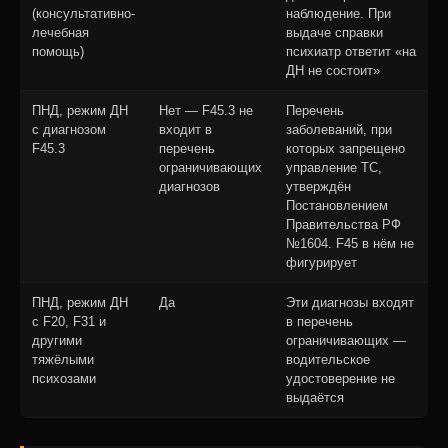
(консультативно-
наблюдение. При
лечебная
выдаче справки
помощь)
психиатр ответит «на
ДН не состоит»
ПНД, режим ДН
Нет — F45.3 не
Перечень
с диагнозом
входит в
заболеваний, при
F45.3
перечень
которых запрещено
ограничивающих
управление ТС,
диагнозов
утверждён
Постановлением
Правительства РФ
№1604. F45 в нём не
фигурирует
ПНД, режим ДН
Да
Эти диагнозы входят
с F20, F31 и
в перечень
другими
ограничивающих —
тяжёлыми
водительское
психозами
удостоверение не
выдаётся