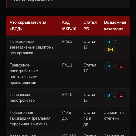
Что скрывается за
Код
Статья
Возможная
«ВСД»
МКБ-10
РБ
категория
Психогенные
F45.3
Статья
/
В
вегетативные симптомы
17
Б-4
без органики
Тревожное
F41.1
Статья
/
В
Д
расстройство с
17
вегетативными
проявлениями
Паническое
F41.0
Статья
/
В
Д
расстройство
17
Нейрогенная
I49 и
Статья
Зависит от
тахикардия (реальная
др.
42 и
степени
сердечная аритмия)
др.