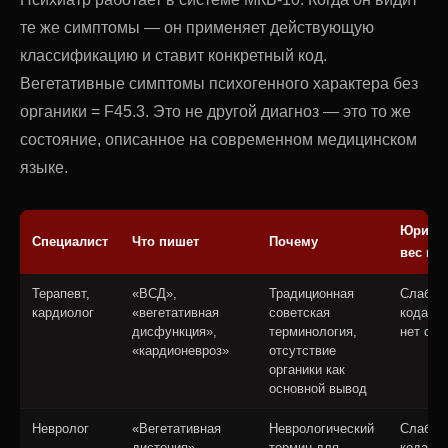
те же симптомы — он применяет действующую
классификацию и ставит конкретный код.
Вегетативные симптомы психогенного характера без
органики = F45.3. Это не другой диагноз — это то же
состояние, описанное на современном медицинском
языке.
Юриди
Специалист
Что пишет
Почему
вес пр
Терапевт,
«ВСД»,
Традиционная
Слабый
кардиолог
«вегетативная
советская
кода МК
дисфункция»,
терминология,
нет ста
«кардионевроз»
отсутствие
органики как
основной вывод
Невролог
«Вегетативная
Неврологический
Слабый
дистония»,
термин для
кода МК