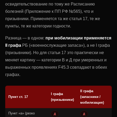
освидетельствование по тому же Расписанию
болезней (Приложение к ПП РФ №565), что и
призывники. Применяется та же статья 17, те же
пункты, те же категории годности.
Разница — в одном:
при мобилизации применяется
II графа
РБ («военнослужащие запаса»), а не I графа
(призывники). Но для статьи 17 это практически не
меняет картину — категории В и Д при умеренных и
выраженных проявлениях F45.3 совпадают в обеих
графах.
II графа
I графа
Пункт ст. 17
(запасники /
(призывники)
мобилизация)
Пункт «а» (резко
Д
Д