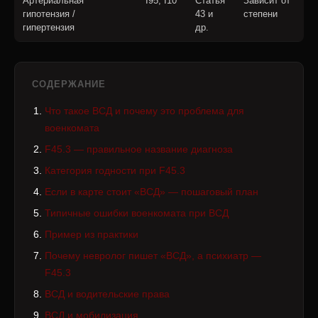
Артериальная
I95, I10
Статья
Зависит от
гипотензия /
43 и
степени
гипертензия
др.
СОДЕРЖАНИЕ
Что такое ВСД и почему это проблема для
военкомата
F45.3 — правильное название диагноза
Категория годности при F45.3
Если в карте стоит «ВСД» — пошаговый план
Типичные ошибки военкомата при ВСД
Пример из практики
Почему невролог пишет «ВСД», а психиатр —
F45.3
ВСД и водительские права
ВСД и мобилизация