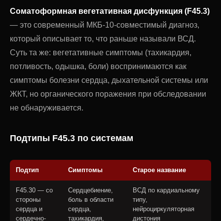
Соматоформная вегетативная дисфункция (F45.3)
— это современный МКБ-10-совместимый диагноз,
который описывает то, что раньше называли ВСД.
Суть та же: вегетативные симптомы (тахикардия,
потливость, одышка, боли) воспринимаются как
симптомы болезни сердца, дыхательной системы или
ЖКТ, но органического поражения при обследовании
не обнаруживается.
Подтипы F45.3 по системам
Подтип
Симптомы
Старое название
F45.30 — со
Сердцебиение,
ВСД по кардиальному
стороны
боль в области
типу,
сердца и
сердца,
нейроциркуляторная
сердечно-
тахикардия,
дистония