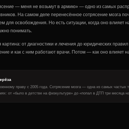
ясение — меня не возьмут в армию» — одно из самых рас
вников. На самом деле перенесённое сотрясение мозга поч
м для освобождения. Но есть ситуации, когда оно влияет н
ажно понимать.
я картина: от диагностики и лечения до юридических прави
ение и как с ним работают врачи. Потом — как оно влияет н
ерёза
оенному праву с 2005 года. Сотрясение мозга — одна из самых частых 
иях: от «было в детстве на физкультуре» до «попал в ДТП три месяца н