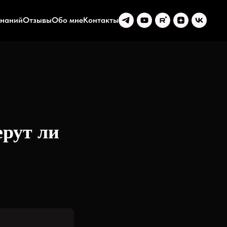
знаний
Отзывы
Обо мне
Контакты
ерут ли