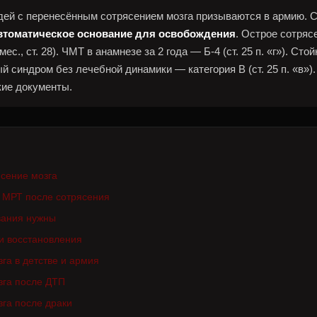
ей с перенесённым сотрясением мозга призываются в армию. С
втоматическое основание для освобождения
. Острое сотряс
мес., ст. 28). ЧМТ в анамнезе за 2 года — Б-4 (ст. 25 п. «г»). Стой
 синдром без лечебной динамики — категория В (ст. 25 п. «в»)
ие документы.
ясение мозга
т МРТ после сотрясения
вания нужны
и восстановления
га в детстве и армия
зга после ДТП
га после драки