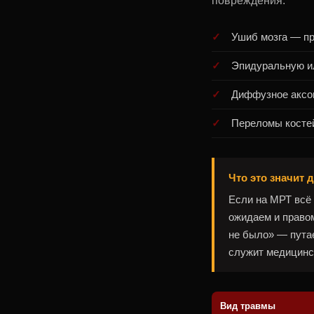
повреждения:
Ушиб мозга — пр
Эпидуральную ил
Диффузное аксо
Переломы косте
Что это значит
Если на МРТ всё
ожидаем и правом
не было» — путае
служит медицинск
Вид травмы