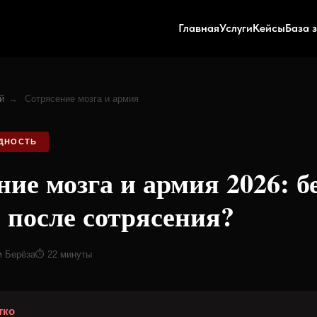
Главная
Услуги
Кейсы
База 
й
→
Сотрясение мозга и армия
ОДНОСТЬ
ие мозга и армия 2026: б
 после сотрясения?
м Берёза
⏱ 22 минуты
тко