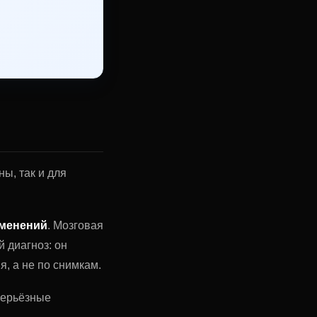
ы, так и для
зменений
. Мозговая
 диагноз: он
, а не по снимкам.
серьёзные