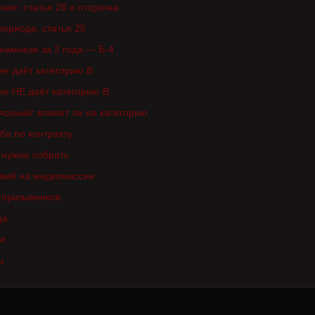
ние: статья 28 и отсрочка
периода: статья 25
намнезе за 2 года — Б-4
ие даёт категорию В
ие НЕ даёт категорию В
ясений: влияет ли на категорию
ба по контракту
 нужно собрать
твий на медкомиссии
 призывников
ца
ки
ы