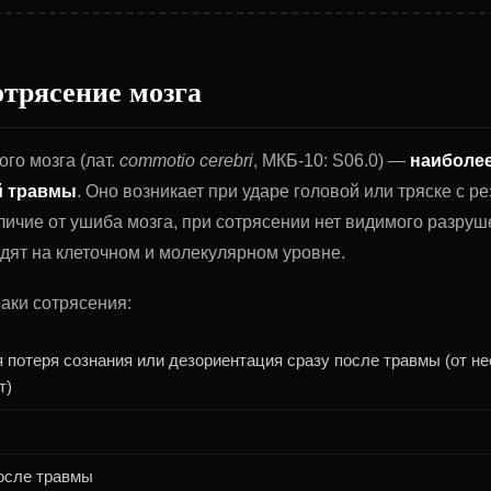
отрясение мозга
го мозга (лат.
commotio cerebri
, МКБ-10: S06.0) —
наиболее
й травмы
. Оно возникает при ударе головой или тряске с р
личие от ушиба мозга, при сотрясении нет видимого разру
дят на клеточном и молекулярном уровне.
аки сотрясения:
 потеря сознания или дезориентация сразу после травмы (от не
т)
осле травмы