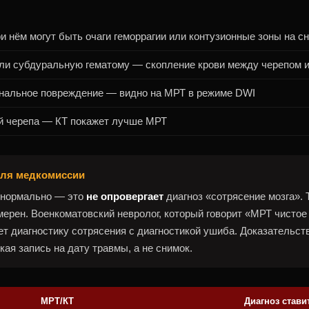
и нём могут быть очаги геморрагии или контузионные зоны на с
и субдуральную гематому — скопление крови между черепом и
нальное повреждение — видно на МРТ в режиме DWI
й черепа — КТ покажет лучше МРТ
 для медкомиссии
 нормально — это
не опровергает
диагноз «сотрясение мозга». 
ерен. Военкоматовский невролог, который говорит «МРТ чистое
т диагностику сотрясения с диагностикой ушиба. Доказательст
ая запись на дату травмы, а не снимок.
МРТ/КТ
Диагноз стави