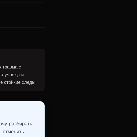
 травма с
случаях, но
е стойкие следы.
чу, разбирать
, отменить