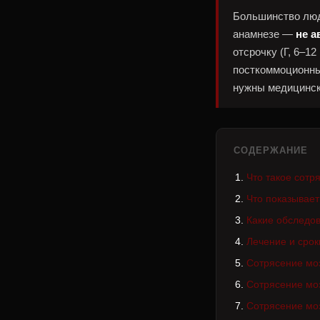
Большинство люд
анамнезе —
не а
отсрочку (Г, 6–12 
посткоммоционный
нужны медицинск
СОДЕРЖАНИЕ
Что такое сотр
Что показывае
Какие обследо
Лечение и срок
Сотрясение моз
Сотрясение мо
Сотрясение моз