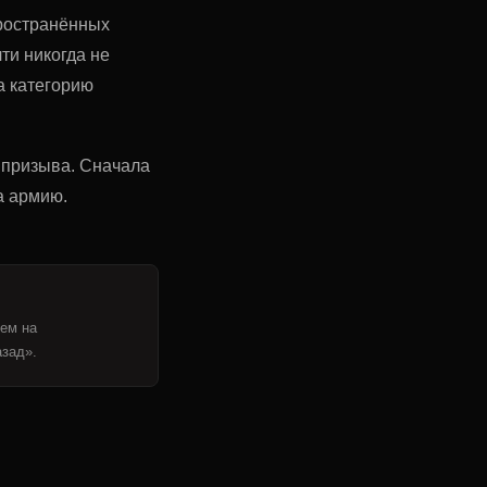
пространённых
ти никогда не
а категорию
л призыва. Сначала
а армию.
тем на
азад».