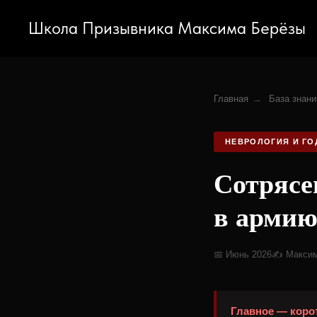
Школа Призывника Максима Берёзы
Главная
→
База знани
НЕВРОЛОГИЯ И Г
Сотрясен
в армию
📅 Июнь 2026
✍️ Макси
Главное — коро