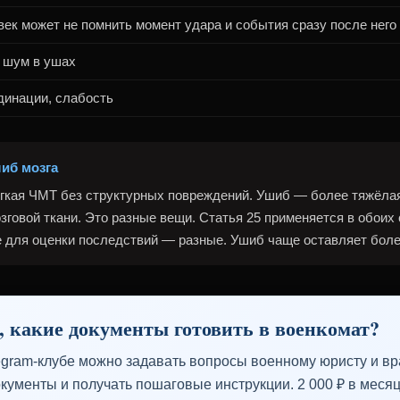
ек может не помнить момент удара и события сразу после него
 шум в ушах
динации, слабость
иб мозга
гкая ЧМТ без структурных повреждений. Ушиб — более тяжёлая
говой ткани. Это разные вещи. Статья 25 применяется в обоих 
 для оценки последствий — разные. Ушиб чаще оставляет боле
, какие документы готовить в военкомат?
egram-клубе можно задавать вопросы военному юристу и вра
кументы и получать пошаговые инструкции. 2 000 ₽ в месяц