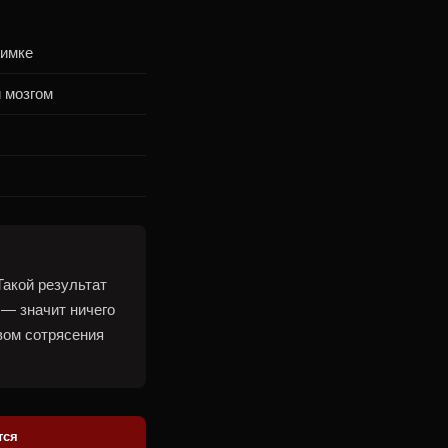
нимке
 мозгом
Такой результат
 — значит ничего
вом сотрясения
тся