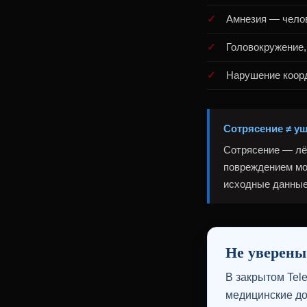
Амнезия — челов
Головокружение,
Нарушение коор
Сотрясение ≠ уш
Сотрясение — лё
повреждением моз
исходные данные
Не уверены
В закрытом Tel
медицинские до