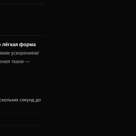
 лёгкая форма
езким ускорением/
шения ткани —
скольких секунд до