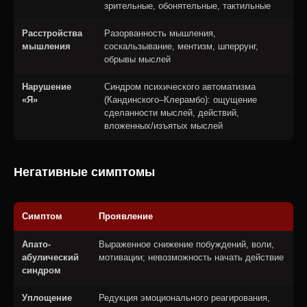
зрительные, обонятельные, тактильные
Расстройства
Разорванность мышления,
мышления
соскальзывание, ментизм, шперрунг,
обрывы мыслей
Нарушение
Синдром психического автоматизма
«Я»
(Кандинского–Клерамбо): ощущение
сделанности мыслей, действий,
вложенных/изъятых мыслей
Негативные симптомы
Симптом
Проявление
Апато-
Выраженное снижение побуждений, воли,
абулический
мотивации; невозможность начать действие
синдром
Уплощение
Редукция эмоционального реагирования,