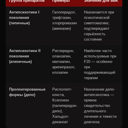
Группа препаратов
Примеры
Значение для ВВК
Антипсихотики I
Галоперидол,
Назначаются при
поколения
трифтазин,
психотической
(типичные)
хлорпромазин
симптоматике;
(аминазин)
подтверждают
серьёзность
состояния
Антипсихотики II
Рисперидон,
Наиболее часто
поколения
оланзапин,
используемые при
(атипичные)
кветиапин,
F20 — особенно
арипипразол,
при
клозапин
поддерживающей
терапии
Пролонгированные
Рисполепт-
Назначение депо-
формы (депо)
конста,
антипсихотика —
Ксеплион
прямое
(палиперидон-
свидетельство
депо),
длительного
Хальдол-
лечения и тяжести
деканоат
диагноза