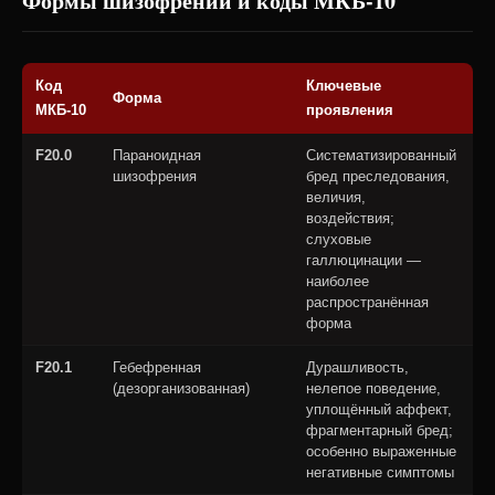
Формы шизофрении и коды МКБ-10
Код
Ключевые
К
Форма
МКБ-10
проявления
(
F20.0
Параноидная
Систематизированный
шизофрения
бред преследования,
величия,
воздействия;
слуховые
галлюцинации —
наиболее
распространённая
форма
F20.1
Гебефренная
Дурашливость,
(дезорганизованная)
нелепое поведение,
уплощённый аффект,
фрагментарный бред;
особенно выраженные
негативные симптомы