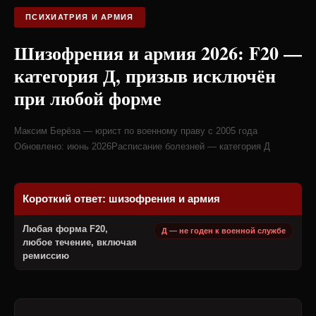
ПСИХИАТРИЯ И АРМИЯ
Шизофрения и армия 2026: F20 —
категория Д, призыв исключён
при любой форме
Максим Берёза — юрист по военному праву с 2005 года
Обновлено: июнь 2026
Расписание болезней — категория Д
Короткий ответ: шизофрения и армия
Любая форма F20,
Д — не годен к военной службе
любое течение, включая
ремиссию