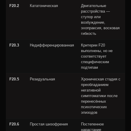
F20.2
Кататоническая
Двигательные
расстройства —
ступор или
возбуждение,
эхопраксия, восковая
гибкость
F20.3
Недифференцированная
Критерии F20
выполнены, но не
соответствует
специфическим
подтипам
F20.5
Резидуальная
Хроническая стадия с
преобладанием
негативной
симптоматики после
перенесённых
психотических
эпизодов
F20.6
Простая шизофрения
Постепенное
нарастание