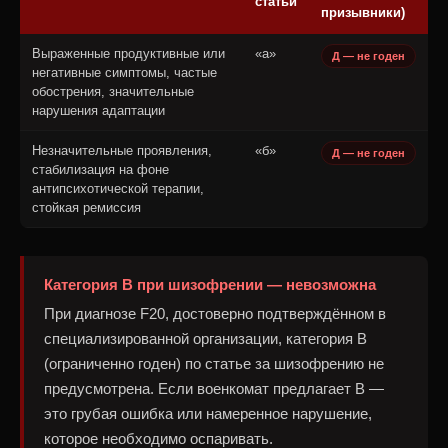
статьи
призывники)
Выраженные продуктивные или
«а»
Д — не годен
негативные симптомы, частые
обострения, значительные
нарушения адаптации
Незначительные проявления,
«б»
Д — не годен
стабилизация на фоне
антипсихотической терапии,
стойкая ремиссия
Категория В при шизофрении — невозможна
При диагнозе F20, достоверно подтверждённом в
специализированной организации, категория В
(ограниченно годен) по статье за шизофрению не
предусмотрена. Если военкомат предлагает В —
это грубая ошибка или намеренное нарушение,
которое необходимо оспаривать.