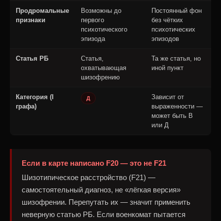
Продромальные
Возможны до
Постоянный фон
признаки
первого
без чётких
психотического
психотических
эпизода
эпизодов
Статья РБ
Статья,
Та же статья, но
охватывающая
иной пункт
шизофрению
Категория (I
Зависит от
Д
графа)
выраженности —
может быть В
или Д
Если в карте написано F20 — это не F21
Шизотипическое расстройство (F21) —
самостоятельный диагноз, не «лёгкая версия»
шизофрении. Перепутать их — значит применить
неверную статью РБ. Если военкомат пытается