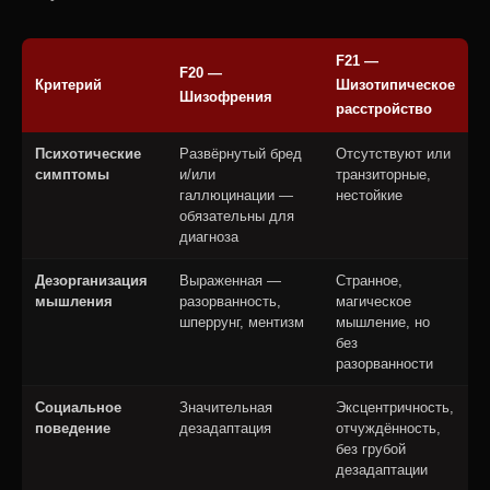
F21 —
F20 —
Критерий
Шизотипическое
Шизофрения
расстройство
Психотические
Развёрнутый бред
Отсутствуют или
симптомы
и/или
транзиторные,
галлюцинации —
нестойкие
обязательны для
диагноза
Дезорганизация
Выраженная —
Странное,
мышления
разорванность,
магическое
шперрунг, ментизм
мышление, но
без
разорванности
Социальное
Значительная
Эксцентричность,
поведение
дезадаптация
отчуждённость,
без грубой
дезадаптации