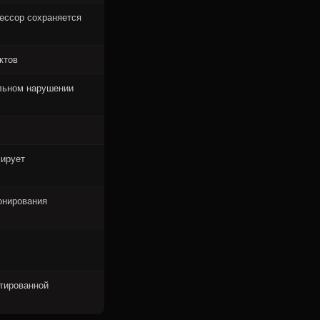
рессор сохраняется
ктов
льном нарушении
мирует
онирования
нтированной