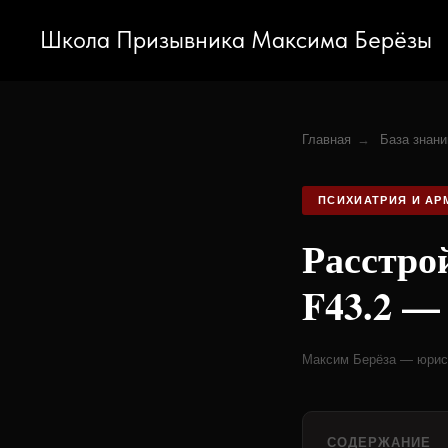
Школа Призывника Максима Берёзы
Главная
→
База знани
ПСИХИАТРИЯ И АР
Расстро
F43.2 — 
Максим Берёза — юрист
СОДЕРЖАНИЕ