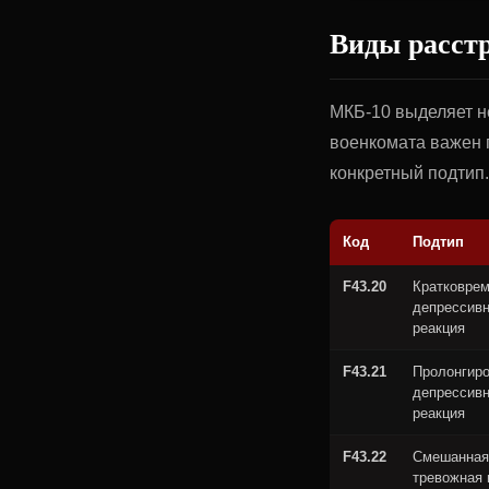
Виды расст
МКБ-10 выделяет н
военкомата важен 
конкретный подтип.
Код
Подтип
F43.20
Кратковре
депрессив
реакция
F43.21
Пролонгир
депрессив
реакция
F43.22
Смешанная
тревожная 