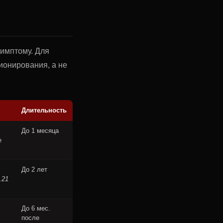
имптому. Для
ионирования, а не
Длительность
До 1 месяца
е
До 2 лет
.21
До 6 мес.
после