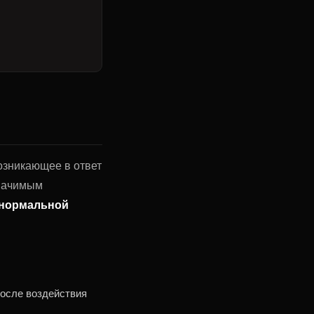
возникающее в ответ
значимым
 нормальной
осле воздействия