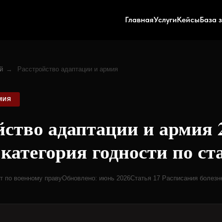
Главная
Услуги
Кейсы
База 
й
→
Расстройство адаптации и армия
МИЯ
йство адаптации и армия 
категория годности по ст
 по военному праву
Обновлено: июнь 2026
Статья 17 Расписания болезн