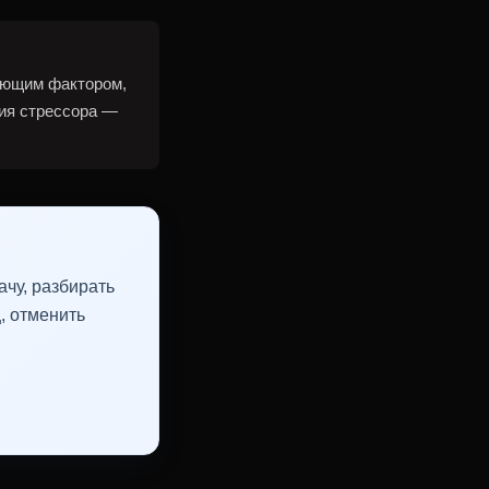
ующим фактором,
ция стрессора —
чу, разбирать
, отменить