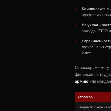
Клиническая зн
профессиональн
Не укладываетс
эпизода, ПТСР и
Ограниченность
прекращения стр
2 лет.
Стрессорами могут 
финансовые трудно
армию
или ожидан
Стрессор
Смерть близкого чел