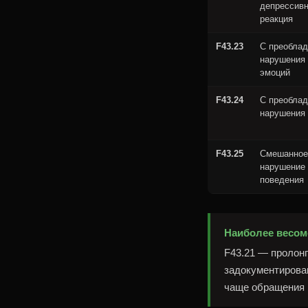
депрессив
реакция
F43.23
С преобла
нарушения 
эмоций
F43.24
С преобла
нарушения
F43.25
Смешанное
нарушение 
поведения
Наиболее весом
F43.21 — пролон
задокументирова
чаще обращения к