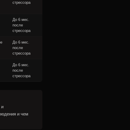
стрессора
До 6 мес.
после
стрессора
ие
До 6 мес.
после
стрессора
До 6 мес.
после
стрессора
 и
людения и чем