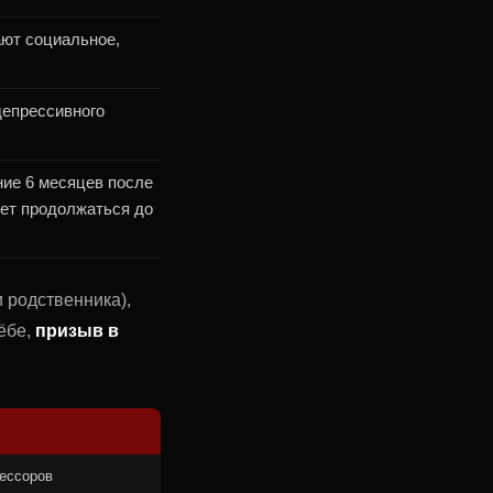
ют социальное,
депрессивного
ие 6 месяцев после
жет продолжаться до
и родственника),
ёбе,
призыв в
рессоров