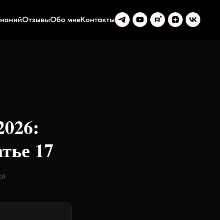
знаний
Отзывы
Обо мне
Контакты
2026:
атье 17
ей