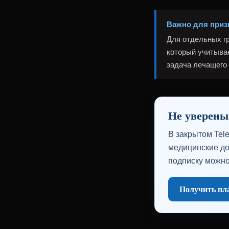
Важно для при
Для отдельных г
который учитыва
задача лечащего 
Не уверены
В закрытом Tel
медицинские до
подписку можно
Получить пла