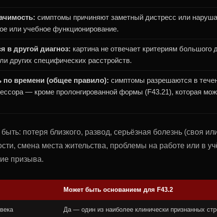
ачимость:
симптомы причиняют заметный дистресс или наруша
ое или учебное функционирование.
я в другой диагноз:
картина не отвечает критериям большого 
ли других специфических расстройств.
 по времени (общее правило):
симптомы разрешаются в течен
ессора — кроме пролонгированной формы (F43.21), которая мо
быть: потеря близкого, развод, серьёзная болезнь (своя ил
сти, смена места жительства, проблемы на работе или в уч
ие призыва.
Может быть основанием для F43.2
овека
Да — один из наиболее клинически признанных ст