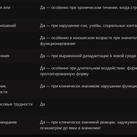
я или
Да — особенно при хроническом течении, когда ст
тношений
Да — при нарушении сна, учёбы, социальных конта
Да — особенно в юношеском возрасте при значите
функционирования
жения
Да — при выраженной дезадаптации в новой среде
Да — особенно при длительном воздействии; фор
пролонгированную форму
ние,
Да — при клинически значимом нарушении функци
ости
нсовые трудности
Да
ожидание
Да — при клинически значимой реакции, задокуме
психиатром до явки в военкомат