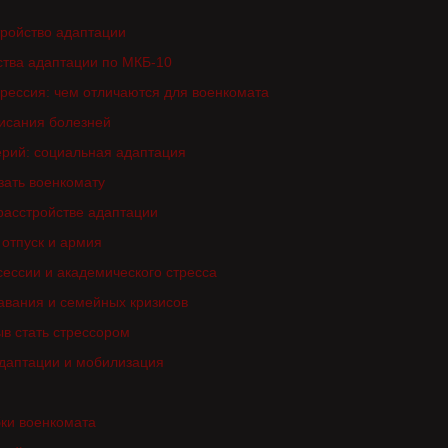
тройство адаптации
ства адаптации по МКБ-10
рессия: чем отличаются для военкомата
писания болезней
ерий: социальная адаптация
зать военкомату
расстройстве адаптации
отпуск и армия
сессии и академического стресса
авания и семейных кризисов
в стать стрессором
адаптации и мобилизация
ки военкомата