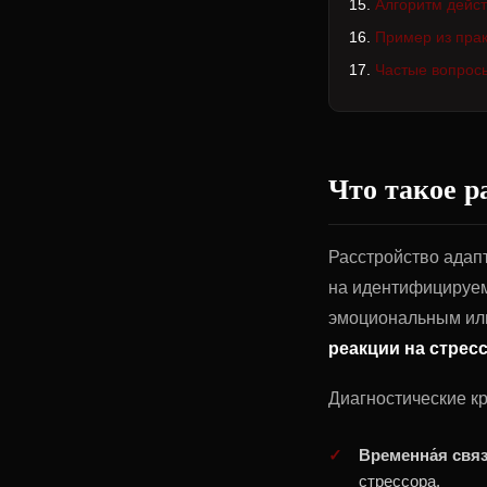
Алгоритм дейс
Пример из прак
Частые вопрос
Что такое р
Расстройство адапт
на идентифицируем
эмоциональным ил
реакции на стрес
Диагностические к
Временна́я свя
стрессора.