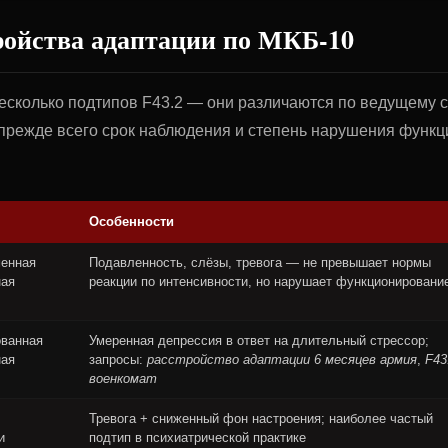
ройства адаптации по МКБ-10
есколько подтипов F43.2 — они различаются по ведущему с
прежде всего срок наблюдения и степень нарушения функц
Особенности
менная
Подавленность, слёзы, тревога — не превышает нормы
ная
реакции по интенсивности, но нарушает функционировани
ованная
Умеренная депрессия в ответ на длительный стрессор;
ная
запросы:
расстройство адаптации 6 месяцев армия
,
F43
военкомат
Тревога + сниженный фон настроения; наиболее частый
и
подтип в психиатрической практике