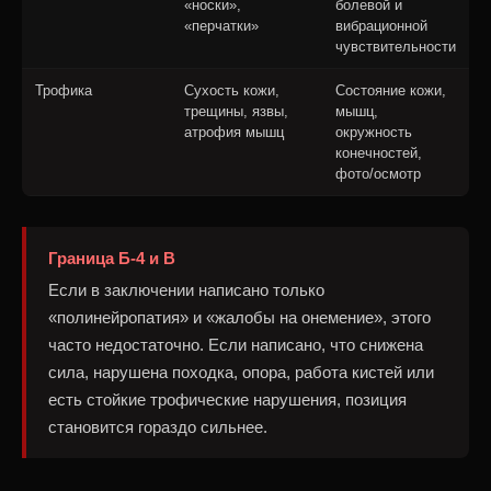
«носки»,
болевой и
«перчатки»
вибрационной
чувствительности
Трофика
Сухость кожи,
Состояние кожи,
трещины, язвы,
мышц,
атрофия мышц
окружность
конечностей,
фото/осмотр
Граница Б-4 и В
Если в заключении написано только
«полинейропатия» и «жалобы на онемение», этого
часто недостаточно. Если написано, что снижена
сила, нарушена походка, опора, работа кистей или
есть стойкие трофические нарушения, позиция
становится гораздо сильнее.