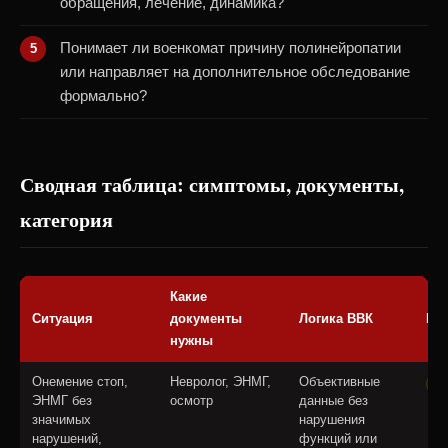
обращения, лечение, динамика?
Понимает ли военкомат причину полинейропатии
или направляет на дополнительное обследование
формально?
Сводная таблица: симптомы, документы,
категория
Какие
Ситуация
документы
Логика ВВК
Кат
нужны
Онемение стоп,
Невролог, ЭНМГ,
Объективные
Б
ЭНМГ без
осмотр
данные без
значимых
нарушения
нарушений,
функций или