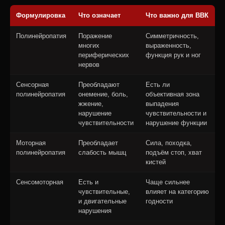
Формулировка
Что означает
Что важно для ВВК
Полинейропатия
Поражение
Симметричность,
многих
выраженность,
периферических
функция рук и ног
нервов
Сенсорная
Преобладают
Есть ли
полинейропатия
онемение, боль,
объективная зона
жжение,
выпадения
нарушение
чувствительности и
чувствительности
нарушение функции
Моторная
Преобладает
Сила, походка,
полинейропатия
слабость мышц
подъём стоп, хват
кистей
Сенсомоторная
Есть и
Чаще сильнее
чувствительные,
влияет на категорию
и двигательные
годности
нарушения