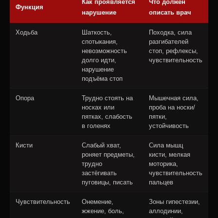
Как проявляется
Что должен
Функция
нарушение
описать врач
Ходьба
Шаткость,
Походка, сила
спотыкания,
разгибателей
невозможность
стоп, рефлексы,
долго идти,
чувствительность
нарушение
подъёма стоп
Опора
Трудно стоять на
Мышечная сила,
носках или
проба на носки/
пятках, слабость
пятки,
в голенях
устойчивость
Кисти
Слабый хват,
Сила мышц
роняет предметы,
кисти, мелкая
трудно
моторика,
застёгивать
чувствительность
пуговицы, писать
пальцев
Чувствительность
Онемение,
Зоны гипестезии,
жжение, боль,
аллодинии,