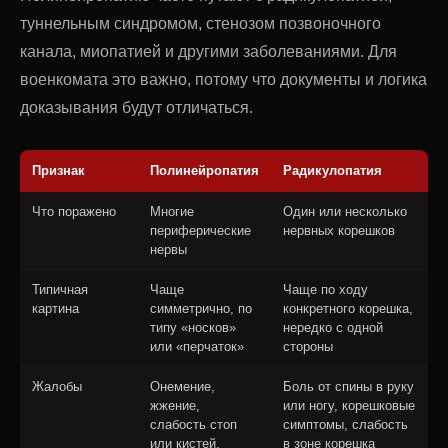
туннельным синдромом, стенозом позвоночного
канала, миопатией и другими заболеваниями. Для
военкомата это важно, потому что документы и логика
доказывания будут отличаться.
Признак
Полинейропатия
Радикулопатия
Что поражено
Многие
Один или несколько
периферические
нервных корешков
нервы
Типичная
Чаще
Чаще по ходу
картина
симметрично, по
конкретного корешка,
типу «носков»
нередко с одной
или «перчаток»
стороны
Жалобы
Онемение,
Боль от спины в руку
жжение,
или ногу, корешковые
слабость стоп
симптомы, слабость
или кистей,
в зоне корешка