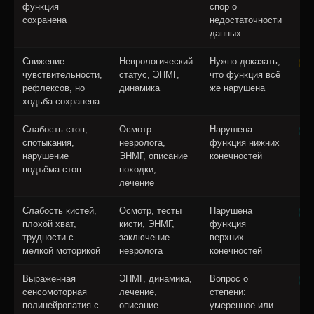
функция
спор о
сохранена
недостаточности
данных
Снижение
Неврологический
Нужно доказать,
Б
чувствительности,
статус, ЭНМГ,
что функция всё
рефлексов, но
динамика
же нарушена
ходьба сохранена
Слабость стоп,
Осмотр
Нарушена
В
спотыкания,
невролога,
функция нижних
нарушение
ЭНМГ, описание
конечностей
подъёма стоп
походки,
лечение
Слабость кистей,
Осмотр, тесты
Нарушена
В
плохой хват,
кисти, ЭНМГ,
функция
трудности с
заключение
верхних
мелкой моторикой
невролога
конечностей
Выраженная
ЭНМГ, динамика,
Вопрос о
В
сенсомоторная
лечение,
степени:
полинейропатия с
описание
умеренное или