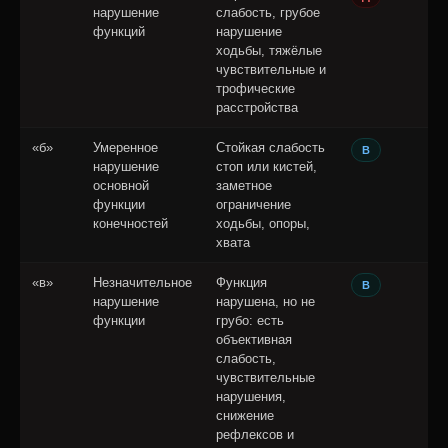
нарушение
слабость, грубое
функций
нарушение
ходьбы, тяжёлые
чувствительные и
трофические
расстройства
«б»
Умеренное
Стойкая слабость
В
нарушение
стоп или кистей,
основной
заметное
функции
ограничение
конечностей
ходьбы, опоры,
хвата
«в»
Незначительное
Функция
В
нарушение
нарушена, но не
функции
грубо: есть
объективная
слабость,
чувствительные
нарушения,
снижение
рефлексов и