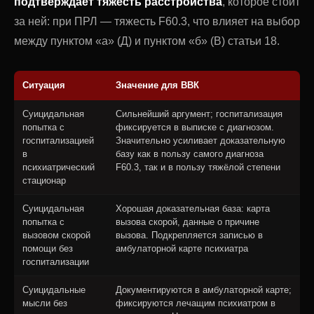
подтверждает тяжесть расстройства
, которое стоит
за ней: при ПРЛ — тяжесть F60.3, что влияет на выбор
между пунктом «а» (Д) и пунктом «б» (В) статьи 18.
Ситуация
Значение для ВВК
Суицидальная
Сильнейший аргумент; госпитализация
попытка с
фиксируется в выписке с диагнозом.
госпитализацией
Значительно усиливает доказательную
в
базу как в пользу самого диагноза
психиатрический
F60.3, так и в пользу тяжёлой степени
стационар
Суицидальная
Хорошая доказательная база: карта
попытка с
вызова скорой, данные о причине
вызовом скорой
вызова. Подкрепляется записью в
помощи без
амбулаторной карте психиатра
госпитализации
Суицидальные
Документируются в амбулаторной карте;
мысли без
фиксируются лечащим психиатром в