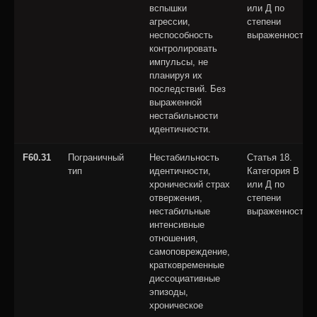
вспышки
или Д по
агрессии,
степени
неспособность
выраженности
контролировать
импульсы, не
планируя их
последствий. Без
выраженной
нестабильности
идентичности.
F60.31
Пограничный
Нестабильность
Статья 18.
тип
идентичности,
Категория В
хронический страх
или Д по
отвержения,
степени
нестабильные
выраженности
интенсивные
отношения,
самоповреждение,
кратковременные
диссоциативные
эпизоды,
хроническое