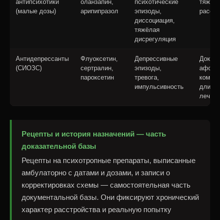
антипсихотики
оланзапин,
психотические
тяжест
(малые дозы)
арипипразол
эпизоды,
расстр
диссоциация,
тяжёлая
дисрегуляция
Антидепрессанты
Флуоксетин,
Депрессивные
Докум
(СИОЗС)
сертралин,
эпизоды,
аффек
пароксетин
тревога,
компон
импульсивность
длите
лечен
Рецепты и история назначений — часть
доказательной базы
Рецепты на психотропные препараты, выписанные
амбулаторно с датами и дозами, и записи о
корректировках схемы — самостоятельная часть
документальной базы. Они фиксируют хронический
характер расстройства и реальную попытку