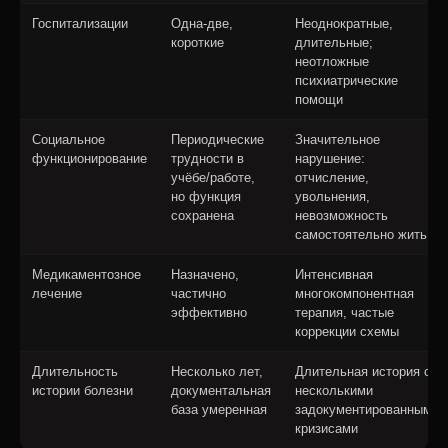
Госпитализации
Одна-две,
Неоднократные,
короткие
длительные;
неотложные
психиатрические
помощи
Социальное
Периодические
Значительное
функционирование
трудности в
нарушение:
учёбе/работе,
отчисление,
но функция
увольнения,
сохранена
невозможность
самостоятельно жить
Медикаментозное
Назначено,
Интенсивная
лечение
частично
многокомпонентная
эффективно
терапия, частые
коррекции схемы
Длительность
Несколько лет,
Длительная история с
истории болезни
документальная
несколькими
база умеренная
задокументированными
кризисами