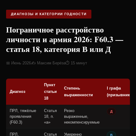
ДИАГНОЗЫ И КАТЕГОРИИ ГОДНОСТИ
Пограничное расстройство
личности и армия 2026: F60.3 —
статья 18, категория В или Д
📅 Июнь 2026
✍️ Максим Берёза
⏱ 15 минут
Пункт
Степень
I графа
Диагноз
статьи
выраженности
(призывники)
18
ПРЛ, тяжёлые
Статья
Резко
Д
проявления
18, п.
выраженные,
(F60.3)
«а»
некомпенсируемые
ПРЛ,
Статья
Умеренно
В