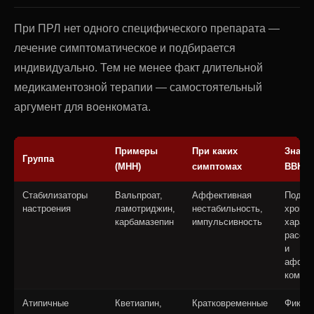
При ПРЛ нет одного специфического препарата —
лечение симптоматическое и подбирается
индивидуально. Тем не менее факт длительной
медикаментозной терапии — самостоятельный
аргумент для военкомата.
Примеры
При каких
Значе
Группа
(МНН)
симптомах
ВВК
Стабилизаторы
Вальпроат,
Аффективная
Подтв
настроения
ламотриджин,
нестабильность,
хронич
карбамазепин
импульсивность
характ
расстр
и
аффек
компон
Атипичные
Кветиапин,
Кратковременные
Фикси