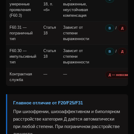
умеренные
18, п.
выраженные,
проявления
«б»
неустойчивая
(F60.3)
компенсация
F60.31 —
Статья
Зависит от
/
В
Д
пограничный
18
степени
тип
выраженности
F60.30 —
Статья
Зависит от
/
В
Д
импульсивный
18
степени
тип
выраженности
Контрактная
—
—
Д — невозмож
служба
Главное отличие от F20/F25/F31
При шизофрении, шизоаффективном и биполярном
расстройстве категория Д даётся автоматически
при любой степени. При пограничном расстройстве
личности —