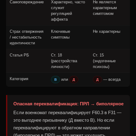
Самоповреждение
Характерно, часто
Не является
служит
характерным
регуляцией
симптомом
аффекта
Страх отвержения
Ключевые
Не характерны
/ нестабильность
симптомы
идентичности
Статья РБ
Ст. 18
Ст. 15
(расстройства
(эндогенные
личности)
психозы)
Категория
или
— всегда
В
Д
Д
Опасная переквалификация: ПРЛ → биполярное
Если военкомат переквалифицирует F60.3 в F31 —
это выгоднее призывнику (Д вместо В). Но если
переквалифицируют в обратном направлении
(биполярное в ПРЛ) — это может ухудшить