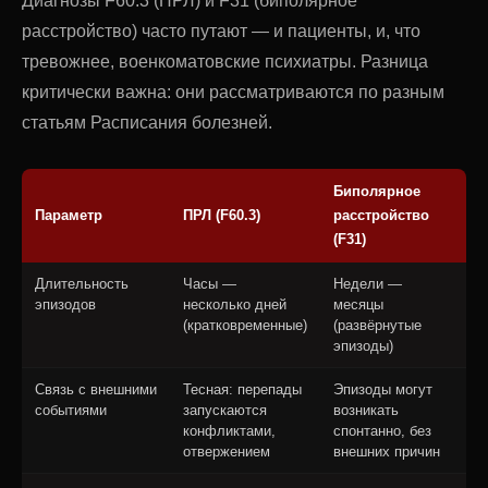
Диагнозы F60.3 (ПРЛ) и F31 (биполярное
расстройство) часто путают — и пациенты, и, что
тревожнее, военкоматовские психиатры. Разница
критически важна: они рассматриваются по разным
статьям Расписания болезней.
Биполярное
Параметр
ПРЛ (F60.3)
расстройство
(F31)
Длительность
Часы —
Недели —
эпизодов
несколько дней
месяцы
(кратковременные)
(развёрнутые
эпизоды)
Связь с внешними
Тесная: перепады
Эпизоды могут
событиями
запускаются
возникать
конфликтами,
спонтанно, без
отвержением
внешних причин