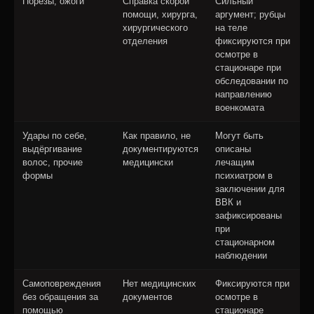
Порезы, ожоги
Справка скорой
Сильный
помощи, хирурга,
аргумент; рубцы
хирургического
на теле
отделения
фиксируются при
осмотре в
стационаре при
обследовании по
направлению
военкомата
Удары по себе,
Как правило, не
Могут быть
выдёргивание
документируются
описаны
волос, прочие
медицински
лечащим
формы
психиатром в
заключении для
ВВК и
зафиксированы
при
стационарном
наблюдении
Самоповреждения
Нет медицинских
Фиксируются при
без обращения за
документов
осмотре в
помощью
стационаре