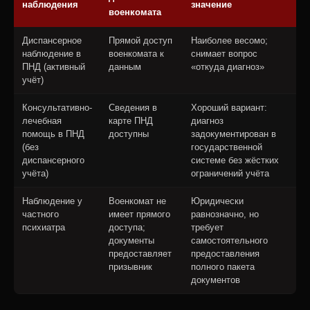
наблюдения
значение
военкомата
Диспансерное
Прямой доступ
Наиболее весомо;
наблюдение в
военкомата к
снимает вопрос
ПНД (активный
данным
«откуда диагноз»
учёт)
Консультативно-
Сведения в
Хороший вариант:
лечебная
карте ПНД
диагноз
помощь в ПНД
доступны
задокументирован в
(без
государственной
диспансерного
системе без жёстких
учёта)
ограничений учёта
Наблюдение у
Военкомат не
Юридически
частного
имеет прямого
равнозначно, но
психиатра
доступа;
требует
документы
самостоятельного
предоставляет
предоставления
призывник
полного пакета
документов