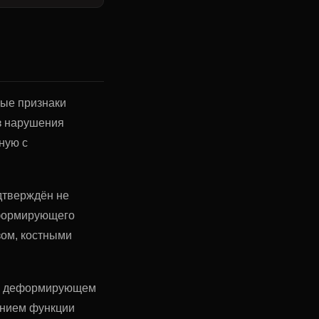
ные признаки
ез нарушения
ную с
одтверждён не
еформирующего
зом, костными
ом деформирующем
ением функции