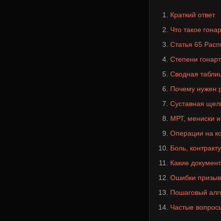
Краткий ответ
Что такое гона
Статья 65 Рас
Степени гонар
Сводная таблиц
Почему нужен р
Суставная щель
МРТ, мениски и
Операции на ко
Боль, контракт
Какие документ
Ошибки призыв
Пошаговый алг
Частые вопрос