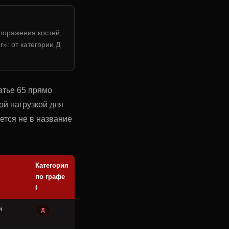
поражения костей,
г»: от категории Д
атье 65 прямо
ой нагрузкой для
ется не в название
Категория
по графе
I
и
Д