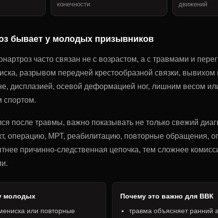
конечности
движений
оз бывает у молодых призывников
нартроз часто связан не с возрастом, а с травмами и перег
ска, разрывом передней крестообразной связки, вывихом 
не, дисплазией, осевой деформацией ног, лишним весом ил
 спортом.
ся после травмы, важно показывать не только свежий диагн
кт, операцию, МРТ, реабилитацию, повторные обращения, о
ятнее причинно-следственная цепочка, тем сложнее комисс
и.
у молодых
Почему это важно для ВВК
мениска или повторные
травма объясняет ранний а