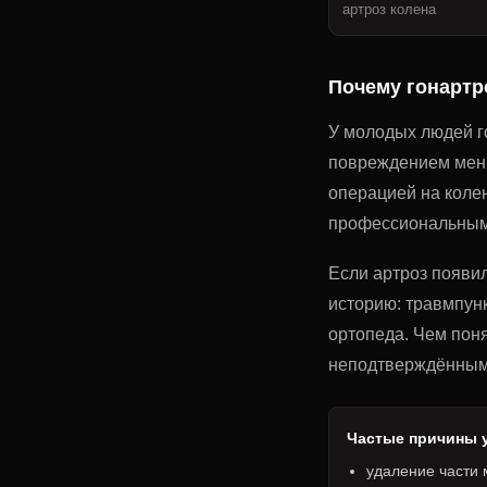
артроз колена
Почему гонартр
У молодых людей го
повреждением мени
операцией на коле
профессиональным
Если артроз появил
историю: травмпун
ортопеда. Чем пон
неподтверждённым
Частые причины 
удаление части 