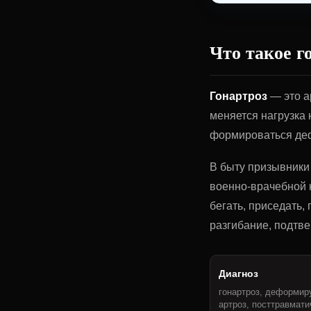
Что такое г
Гонартроз
— это а
меняется нагрузка 
формироваться де
В быту призывники 
военно-врачебной к
бегать, приседать,
разгибание, подтв
Диагноз
гонартроз, деформи
артроз, посттравмати