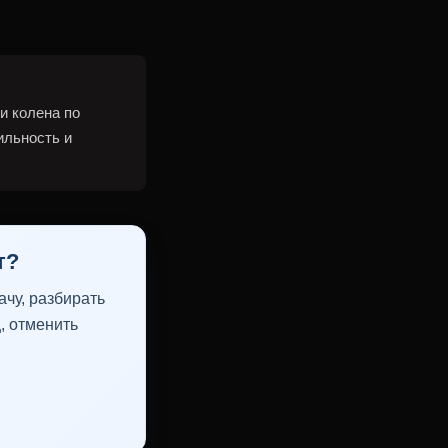
и колена по
ильность и
т?
чу, разбирать
, отменить