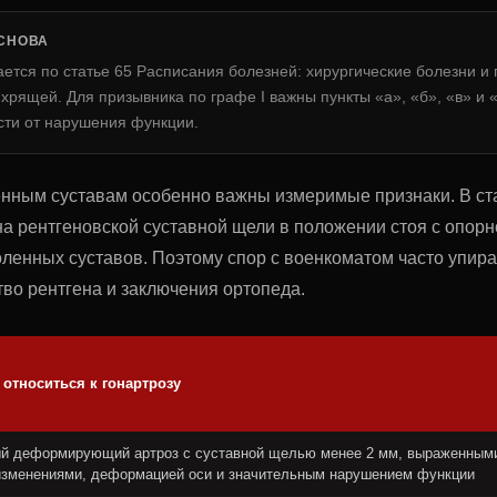
СНОВА
ется по статье 65 Расписания болезней: хирургические болезни и 
 хрящей. Для призывника по графе I важны пункты «а», «б», «в» и «
сти от нарушения функции.
ленным суставам особенно важны измеримые признаки. В ст
а рентгеновской суставной щели в положении стоя с опорн
ленных суставов. Поэтому спор с военкоматом часто упира
ство рентгена и заключения ортопеда.
 относиться к гонартрозу
й деформирующий артроз с суставной щелью менее 2 мм, выраженным
изменениями, деформацией оси и значительным нарушением функции