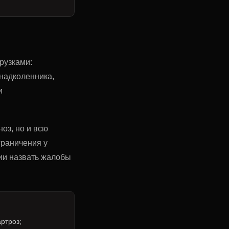
рузками:
надколенника,
и
оз, но и всю
граничения у
ии назвать жалобы
ртроз;