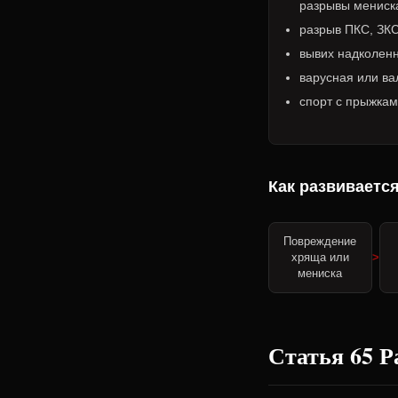
разрывы мениск
разрыв ПКС, ЗКС
вывих надколен
варусная или ва
спорт с прыжкам
Как развивается
Повреждение
хряща или
мениска
Статья 65 Р