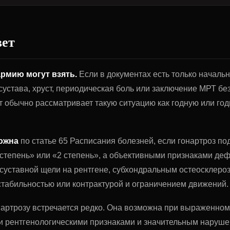
вет
армию могут взять.
Если в документах есть только началь
сустава, хруст, периодическая боль или заключение МРТ б
т обычно рассматривает такую ситуацию как годную или год
ожна
по статье 65 Расписания болезней, если гонартроз п
 степень» или «2 степень», а объективными признаками д
 суставной щели на рентгене, субхондральным остеосклеро
стабильностью или контрактурой и ограничением движений.
нартрозу встречается редко. Она возможна при выраженн
и рентгенологическими признаками и значительным наруш