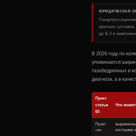
ЮРИДИЧЕСКАЯ О
Гонартроз оценива
крупных суставов,
до Б-3 в зависимо
В 2026 году по ко
упоминается ширин
тазобедренных и ко
диагноза, а в каче
Пункт
статьи
Что может
65
Пункт
выраженны
«а»
костными 