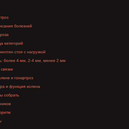
ртроз
писания болезней
троза
а категорий
ентген стоя с нагрузкой
: более 4 мм, 2-4 мм, менее 2 мм
 связки
лене и гонартроз
ура и функция колена
ы собрать
ников
оритм
ы