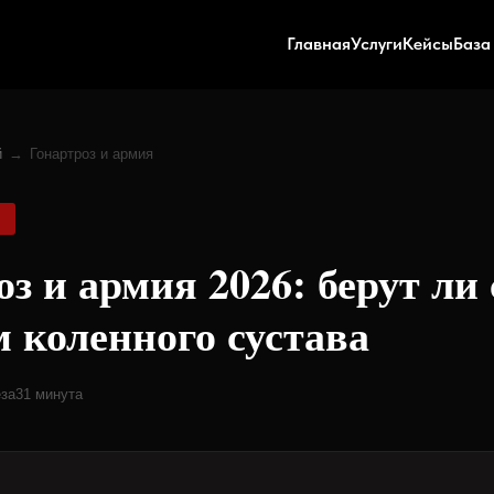
Главная
Услуги
Кейсы
База
й
→
Гонартроз и армия
з и армия 2026: берут ли 
м коленного сустава
за
31 минута