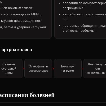
а;
операция показывает серь
 или боковых связок;
повреждения;
ника и повреждение MPFL;
нестабильность усиливает 
65;
льгусная деформация ног;
повторные обращения под
и, бегом и ударной нагрузкой.
стойкость проблемы.
 артроз колена
Сужение
Контрактур
Остеофиты и
Боль при
суставной
или
остеосклероз
нагрузке
щели
нестабильнос
асписания болезней