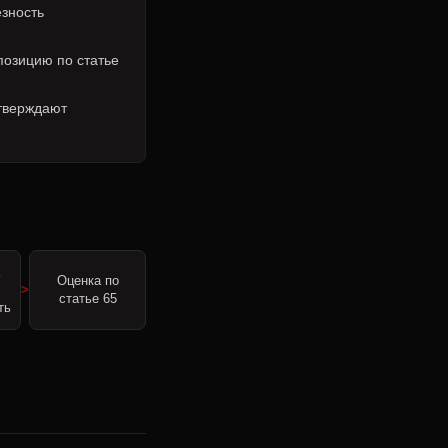
ёзность
позицию по статье
тверждают
а
Оценка по
статье 65
ть