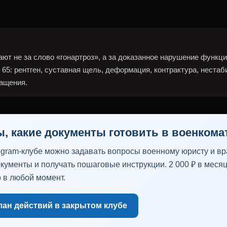
ют не за слово «гонартроз», а за доказанное нарушение функци
 65: рентген, суставная щель, деформация, контрактура, нестаб
ащения.
ы, какие документы готовить в военкома
egram-клубе можно задавать вопросы военному юристу и вра
кументы и получать пошаговые инструкции. 2 000 ₽ в месяц
 в любой момент.
лан действий в закрытом клубе