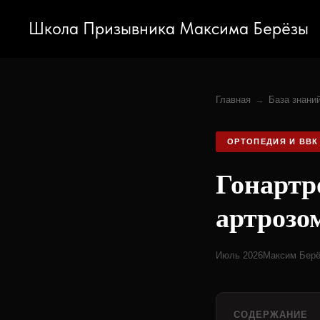
Школа Призывника Максима Берёзы
Главная
→
База знани
ОРТОПЕДИЯ И ВВК
Гонартро
артрозо
Июль 2026
Максим Берё
СОДЕРЖАНИЕ