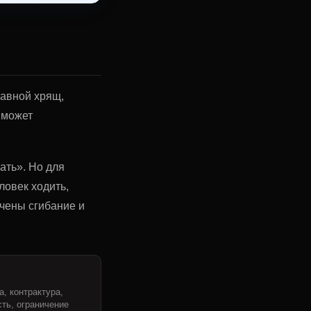
тавной хрящ,
 может
ать». Но для
ловек ходить,
ичены сгибание и
а, контрактура,
ть, ограничение