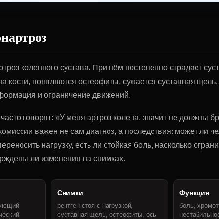
онартроз
ртроз коленного сустава. При нём постепенно страдает сус
на кости, появляются остеофиты, сужается суставная щель,
формация и ограничение движений.
часто говорят: «У меня артроз колена, значит не должны бр
омиссии важен не сам диагноз, а последствия: может ли че
 переносить нагрузку, есть ли стойкая боль, насколько огран
ерждены ли изменения на снимках.
Снимки
Функция
рующий
рентген стоя с нагрузкой,
боль, хромот
ческий
суставная щель, остеофиты, ось
нестабильнос