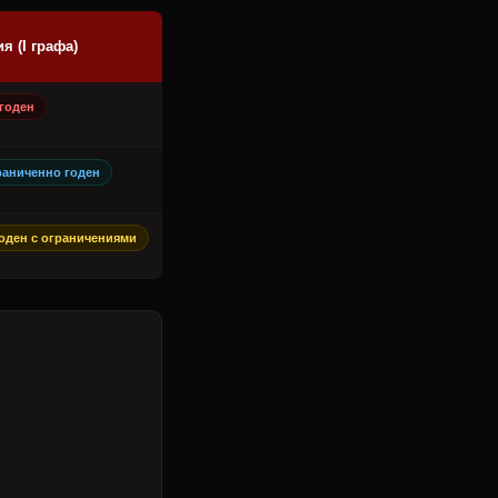
я (I графа)
 годен
раниченно годен
годен с ограничениями