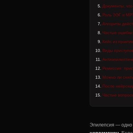
Документы: что
Роль ЭЭГ и МР
Алгоритм дейс
Частые ошибки
Кейс из практи
Виды приступо
Антиэпилептич
Ремиссия: прис
Можно ли снять
После нейрохи
Частые вопрос
Эпилепсия — одно 