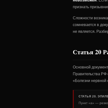
невозможен
. Есл
признать призывни
Сложности возникаю
сомневается в док
не является. Разбе
Статья 20 Р
Основной докумен
Правительства РФ 
«Болезни нервной 
СТАТЬЯ 20. ЭПИ
Пункт «а» — резк