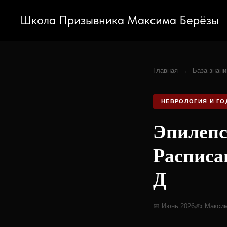
Школа Призывника Максима Берёзы
Главная
→
База знани
НЕВРОЛОГИЯ И Г
Эпилепс
Расписа
Д
📅 Июнь 2026
✍️ Макси