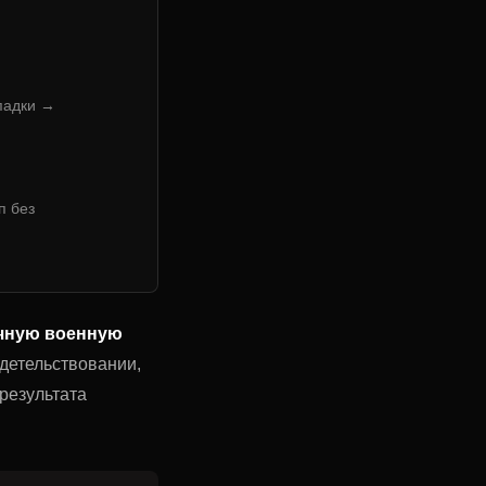
падки →
п без
чную военную
идетельствовании,
результата