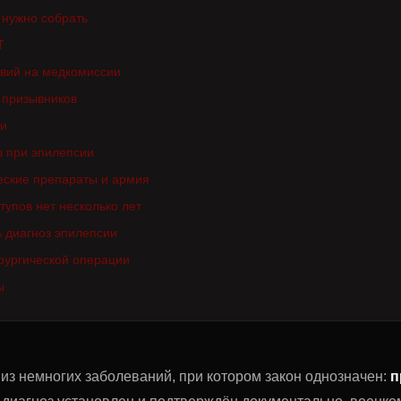
 нужно собрать
Т
твий на медкомиссии
 призывников
ки
в при эпилепсии
еские препараты и армия
тупов нет несколько лет
 диагноз эпилепсии
рургической операции
ы
из немногих заболеваний, при котором закон однозначен:
п