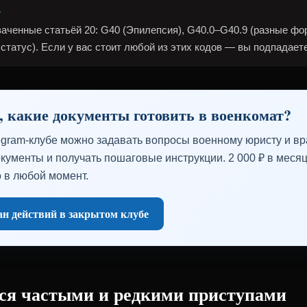
ь
аченные статьёй 20: G40 (Эпилепсия), G40.0–G40.9 (разные фо
статус). Если у вас стоит любой из этих кодов — вы подпадаете
, какие документы готовить в военкомат?
egram-клубе можно задавать вопросы военному юристу и вра
кументы и получать пошаговые инструкции. 2 000 ₽ в месяц
 в любой момент.
н действий в закрытом клубе
тся частыми и редкими приступами