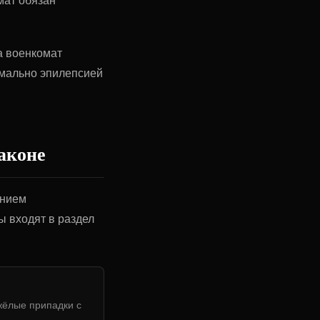
мат обязан
а военкомат
рмально эпилепсией
законе
ением
ы входят в раздел
жёлые припадки с