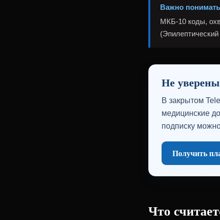
Важно понимат
МКБ-10 коды, охв
(Эпилептический 
Не уверены
В закрытом Tel
медицинские до
подписку можно
Получить пла
Что считае