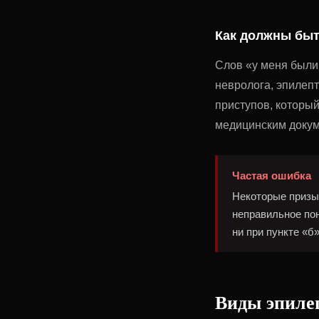
Как должны бы
Слов «у меня были
невролога, эпилепт
приступов, который
медицинским докум
Частая ошибка
Некоторые призыв
неправильное пон
ни при пункте «б
Виды эпилеп