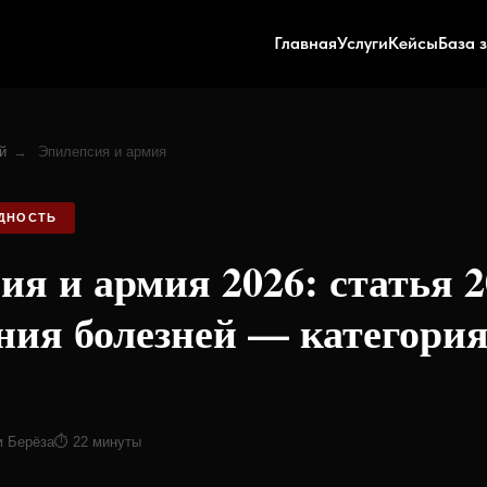
Главная
Услуги
Кейсы
База 
й
→
Эпилепсия и армия
ОДНОСТЬ
ия и армия 2026: статья 2
ния болезней — категория
м Берёза
⏱ 22 минуты