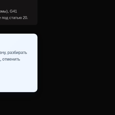
рмы), G41
 под статью 20.
чу, разбирать
, отменить