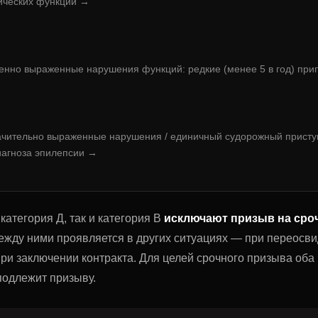
ических функций →
енно выраженные нарушения функций: редкие (менее 5 в год) при
ачительно выраженные нарушения / единичный судорожный присту
иагноза эпилепсии →
категория Д, так и категория В
исключают призыв на сро
между ними проявляется в других ситуациях — при переосв
ри заключении контракта. Для целей срочного призыва оба 
подлежит призыву.