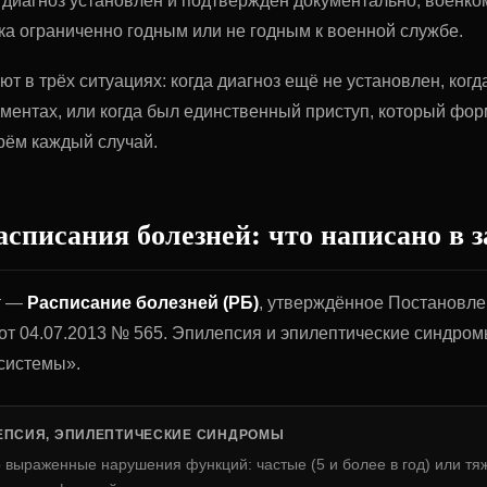
и диагноз установлен и подтверждён документально, военко
ка ограниченно годным или не годным к военной службе.
т в трёх ситуациях: когда диагноз ещё не установлен, когд
ументах, или когда был единственный приступ, который фо
рём каждый случай.
асписания болезней: что написано в 
т —
Расписание болезней (РБ)
, утверждённое Постановл
от 04.07.2013 № 565. Эпилепсия и эпилептические синдром
системы».
ЛЕПСИЯ, ЭПИЛЕПТИЧЕСКИЕ СИНДРОМЫ
о выраженные нарушения функций: частые (5 и более в год) или тя