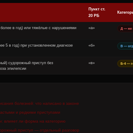
Пункт ст.
Категори
20 РБ
 более в год) или тяжёлые с нарушениями
«а»
Д — не
ее 5 в год) при установленном диагнозе
«б»
В — ог
ный) судорожный приступ без
«в»
Б-4 — 
ноза эпилепсии
исания болезней: что написано в законе
частыми и редкими приступами
и: влияет ли форма на категорию
орожный приступ — отдельный разговор