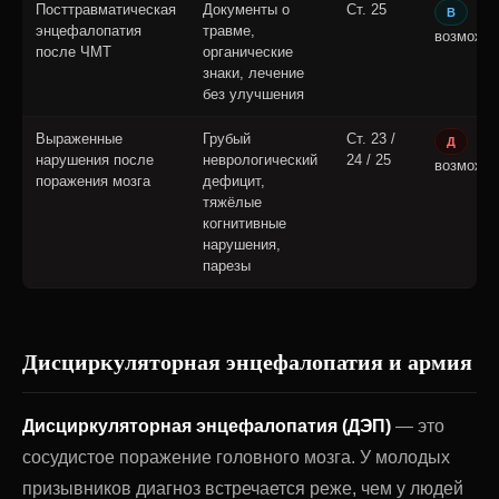
Посттравматическая
Документы о
Ст. 25
В
энцефалопатия
травме,
возможн
после ЧМТ
органические
знаки, лечение
без улучшения
Выраженные
Грубый
Ст. 23 /
Д
нарушения после
неврологический
24 / 25
возможн
поражения мозга
дефицит,
тяжёлые
когнитивные
нарушения,
парезы
Дисциркуляторная энцефалопатия и армия
Дисциркуляторная энцефалопатия (ДЭП)
— это
сосудистое поражение головного мозга. У молодых
призывников диагноз встречается реже, чем у людей