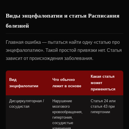
Виды энцефалопатии и статьи Расписания
болезней
Главная ошибка — пытаться найти одну «статью про
энцефалопатию». Такой простой привязки нет. Статья
зависит от происхождения заболевания.
Какая статья
Вид
Что обычно
может
энцефалопатии
лежит в основе
применяться
Дисциркуляторная /
Нарушение
Статья 24 или
сосудистая
мозгового
статья 43 при
кровообращения,
гипертонии
гипертония,
сосудистые
изменения