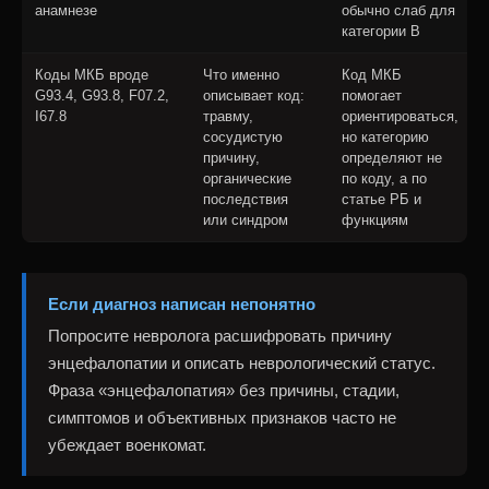
анамнезе
обычно слаб для
категории В
Коды МКБ вроде
Что именно
Код МКБ
G93.4, G93.8, F07.2,
описывает код:
помогает
I67.8
травму,
ориентироваться,
сосудистую
но категорию
причину,
определяют не
органические
по коду, а по
последствия
статье РБ и
или синдром
функциям
Если диагноз написан непонятно
Попросите невролога расшифровать причину
энцефалопатии и описать неврологический статус.
Фраза «энцефалопатия» без причины, стадии,
симптомов и объективных признаков часто не
убеждает военкомат.