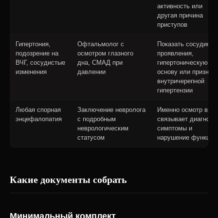
активность или
другая причина
приступов
Гипертония,
Офтальмолог с
Показать сосудисты
подозрение на
осмотром глазного
проявления,
ВЧГ, сосудистые
дна, СМАД при
гипертоническую
изменения
давлении
основу или признак
внутричерепной
гипертензии
Любая спорная
Заключение невролога
Именно осмотр вра
энцефалопатия
с подробным
связывает диагноз,
неврологическим
симптомы и
статусом
нарушение функций
Какие документы собрать
Минимальный комплект