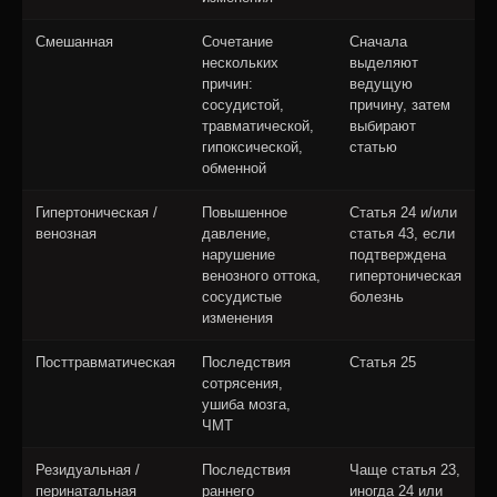
Смешанная
Сочетание
Сначала
нескольких
выделяют
причин:
ведущую
сосудистой,
причину, затем
травматической,
выбирают
гипоксической,
статью
обменной
Гипертоническая /
Повышенное
Статья 24 и/или
венозная
давление,
статья 43, если
нарушение
подтверждена
венозного оттока,
гипертоническая
сосудистые
болезнь
изменения
Посттравматическая
Последствия
Статья 25
сотрясения,
ушиба мозга,
ЧМТ
Резидуальная /
Последствия
Чаще статья 23,
перинатальная
раннего
иногда 24 или