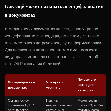
Как ещё может называться энцефалопатия
в документах
В медицинских документах не всегда пишут ровно
«энцефалопатия». Иногда рядом с этим диагнозом
или вместо него встречаются другие формулировки.
Для военкомата важно понять, что именно имел в
виду врач и можно ли связать запись с конкретной
статьёй Расписания болезней.
Почему это
Формулировка в
Что нужно
важно для
документах
уточнить
категории
Органическое
Причину,
Может вести к
поражение ЦНС /
неврологический
статье 23, но без
органическое
статус, МРТ,
функций сама