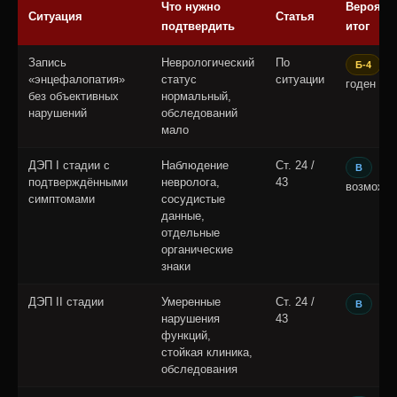
Что нужно
Вероятн
Ситуация
Статья
подтвердить
итог
Запись
Неврологический
По
ил
Б-4
«энцефалопатия»
статус
ситуации
годен
без объективных
нормальный,
нарушений
обследований
мало
ДЭП I стадии с
Наблюдение
Ст. 24 /
В
подтверждёнными
невролога,
43
возможн
симптомами
сосудистые
данные,
отдельные
органические
знаки
ДЭП II стадии
Умеренные
Ст. 24 /
В
нарушения
43
функций,
стойкая клиника,
обследования