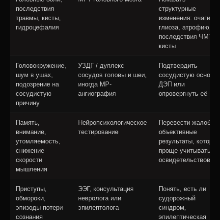
последствия
структурные
травмы, кисты,
изменения: очаги
гидроцефалия
глиоза, атрофию,
последствия ЧМТ,
кисты
Головокружение,
УЗДГ / дуплекс
Подтвердить
шум в ушах,
сосудов головы и шеи,
сосудистую основу
подозрение на
иногда МР-
ДЭП или
сосудистую
ангиография
опровергнуть её
причину
Память,
Нейропсихологическое
Перевести жалобы 
внимание,
тестирование
объективные
утомляемость,
результаты, которы
снижение
проще учитывать пр
скорости
освидетельствован
мышления
Приступы,
ЭЭГ, консультация
Понять, есть ли
обмороки,
невролога или
судорожный
эпизоды потери
эпилептолога
синдром,
сознания
эпилептическая