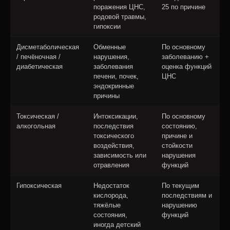
поражения ЦНС,
25 по причине
родовой травмы,
гипоксии
Дисметаболическая
Обменные
По основному
/ печёночная /
нарушения,
заболеванию +
диабетическая
заболевания
оценка функций
печени, почек,
ЦНС
эндокринные
причины
Токсическая /
Интоксикации,
По основному
алкогольная
последствия
состоянию,
токсического
причине и
воздействия,
стойкости
зависимость или
нарушения
отравления
функций
Гипоксическая
Недостаток
По текущим
кислорода,
последствиям и
тяжёлые
нарушению
состояния,
функций
иногда детский