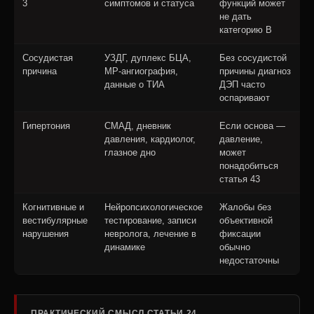
3
симптомов и статуса
функций может
не дать
категорию В
Сосудистая
УЗДГ, дуплекс БЦА,
Без сосудистой
причина
МР-ангиография,
причины диагноз
данные о ТИА
ДЭП часто
оспаривают
Гипертония
СМАД, дневник
Если основа —
давления, кардиолог,
давление,
глазное дно
может
понадобиться
статья 43
Когнитивные и
Нейропсихологическое
Жалобы без
вестибулярные
тестирование, записи
объективной
нарушения
невролога, лечение в
фиксации
динамике
обычно
недостаточны
ПРАКТИЧЕСКИЙ СМЫСЛ СТАТЬИ 24