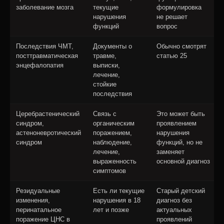
заболевание мозга
текущие
формулировка
нарушения
не решает
функций
вопрос
Последствия ЧМТ,
Документы о
Обычно смотрят
посттравматическая
травме,
статью 25
энцефалопатия
выписки,
лечение,
стойкие
последствия
Церебрастенический
Связь с
Это может быть
синдром,
органическим
проявлением
астеноневротический
поражением,
нарушения
синдром
наблюдение,
функций, но не
лечение,
заменяет
выраженность
основной диагноз
симптомов
Резидуальные
Есть ли текущие
Старый детский
изменения,
нарушения в 18
диагноз без
перинатальное
лет и позже
актуальных
поражение ЦНС в
проявлений