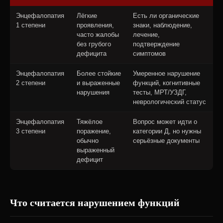
Энцефалопатия
Лёгкие
Есть ли органические
1 степени
проявления,
знаки, наблюдение,
часто жалобы
лечение,
без грубого
подтверждение
дефицита
симптомов
Энцефалопатия
Более стойкие
Умеренное нарушение
2 степени
и выраженные
функций, когнитивные
нарушения
тесты, МРТ/УЗДГ,
неврологический статус
Энцефалопатия
Тяжёлое
Вопрос может идти о
3 степени
поражение,
категории Д, но нужны
обычно
серьёзные документы
выраженный
дефицит
Что считается нарушением функций