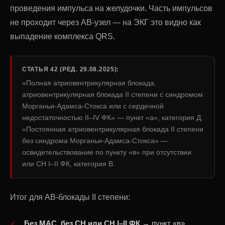
проведения импульса на желудочки. Часть импульсов
не проходит через АВ-узел — на ЭКГ это видно как
выпадение комплекса QRS.
СТАТЬЯ 42 (РЕД. 29.08.2025):
«Полная атриовентрикулярная блокада,
атриовентрикулярная блокада II степени с синдромом
Морганьи-Адамса-Стокса или с сердечной
недостаточностью II–IV ФК» — пункт «а», категория Д.
«Постоянная атриовентрикулярная блокада II степени
без синдрома Морганьи-Адамса-Стокса» —
освидетельствование по пункту «в» при отсутствии
или СН I–II ФК, категория В.
Итог для АВ-блокады II степени:
Без МАС, без СН или СН I–II ФК
→ пункт «в»,