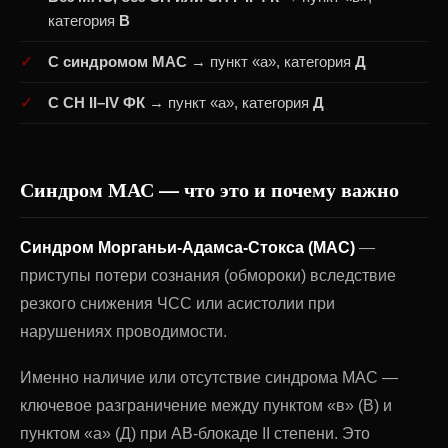
категория
В
С синдромом МАС
→ пункт «а», категория
Д
С СН II–IV ФК
→ пункт «а», категория
Д
Синдром МАС — что это и почему важно
Синдром Морганьи-Адамса-Стокса (МАС)
—
приступы потери сознания (обмороки) вследствие
резкого снижения ЧСС или асистолии при
нарушениях проводимости.
Именно наличие или отсутствие синдрома МАС —
ключевое разграничение между пунктом «в» (В) и
пунктом «а» (Д) при АВ-блокаде II степени. Это