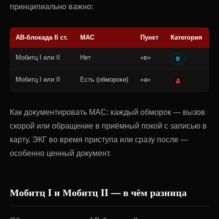
принципиально важно:
АВ-блокада II ст.
МАС
Пункт
Категория
Мобитц I или II
Нет
«в»
В
Мобитц I или II
Есть (обмороки)
«а»
Д
Как документировать МАС: каждый обморок — вызов
скорой или обращение в приёмный покой с записью в
карту. ЭКГ во время приступа или сразу после —
особенно ценный документ.
Мобитц I и Мобитц II — в чём разница