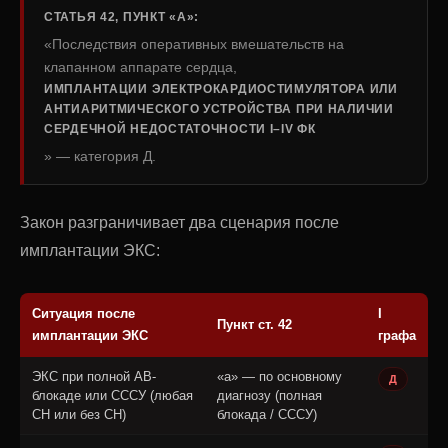
СТАТЬЯ 42, ПУНКТ «А»:
«Последствия оперативных вмешательств на
клапанном аппарате сердца,
ИМПЛАНТАЦИИ ЭЛЕКТРОКАРДИОСТИМУЛЯТОРА ИЛИ
АНТИАРИТМИЧЕСКОГО УСТРОЙСТВА ПРИ НАЛИЧИИ
СЕРДЕЧНОЙ НЕДОСТАТОЧНОСТИ I–IV ФК
» — категория Д.
Закон разграничивает два сценария после
имплантации ЭКС:
Ситуация после
I
Пункт ст. 42
имплантации ЭКС
графа
ЭКС при полной АВ-
«а» — по основному
Д
блокаде или СССУ (любая
диагнозу (полная
СН или без СН)
блокада / СССУ)