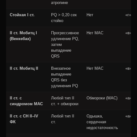
атропине
Стойкая I ст.
PQ > 0,20 сек
Нет
«г»
стойко
II ст. Мобитц I
Прогрессивное
Нет МАС
«в»
(Венкебах)
удлинение PQ,
затем
выпадение
QRS
II ст. Мобитц II
Внезапное
Нет МАС
«в»
выпадение
QRS без
удлинения PQ
II ст. с
Любой тип II
Обмороки (МАС)
«а»
синдромом МАС
ст. + обмороки
II ст. с СН II–IV
Любой тип II
Одышка,
«а»
ФК
ст.
сердечная
недостаточность