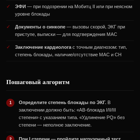
ЭФИ
— при подозрении на Мобитц II или при неясном
уровне блокады
Документы о синкопе
— вызовы скорой, ЭКГ при
приступе, выписки — для подтверждения МАС
Заключение кардиолога
с точным диагнозом: тип,
степень блокады, наличие/отсутствие МАС и СН
Пошаговый алгоритм
Определите степень блокады по ЭКГ.
В
заключении должно быть: «АВ-блокада I/II/III
степени» с указанием типа. «Удлинение PQ» без
степени — неполное заключение.
При I степени — пройдите нагрузочный тест.