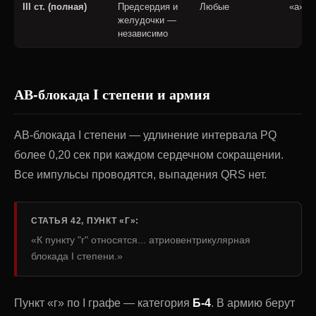
III ст. (полная)
Предсердия и
Любые
«а»
желудочки —
независимо
АВ-блокада I степени и армия
АВ-блокада I степени — удлинение интервала PQ
более 0,20 сек при каждом сердечном сокращении.
Все импульсы проводятся, выпадения QRS нет.
СТАТЬЯ 42, ПУНКТ «Г»:
«К пункту "г" относятся... атриовентрикулярная
блокада I степени.»
Пункт «г» по I графе — категория
Б-4
. В армию берут