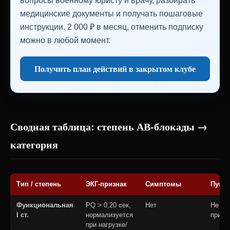
вопросы военному юристу и врачу, разбирать
медицинские документы и получать пошаговые
инструкции. 2 000 ₽ в месяц, отменить подписку
можно в любой момент.
Получить план действий в закрытом клубе
Сводная таблица: степень АВ-блокады →
категория
Тип / степень
ЭКГ-признак
Симптомы
Пункт 
Функциональная
PQ > 0,20 сек,
Нет
Не
I ст.
нормализуется
приме
при нагрузке/