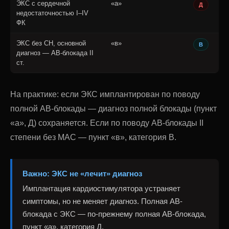
ЭКС с сердечной
«а»
Д
недостаточностью I–IV
ФК
ЭКС без СН, основной
«в»
В
диагноз — АВ-блокада II
ст.
На практике: если ЭКС имплантирован по поводу
полной АВ-блокады — диагноз полной блокады (пункт
«а», Д) сохраняется. Если по поводу АВ-блокады II
степени без МАС — пункт «в», категория В.
Важно: ЭКС не «лечит» диагноз
Имплантация кардиостимулятора устраняет
симптомы, но не меняет диагноз. Полная АВ-
блокада с ЭКС — по-прежнему полная АВ-блокада,
пункт «а», категория Д.