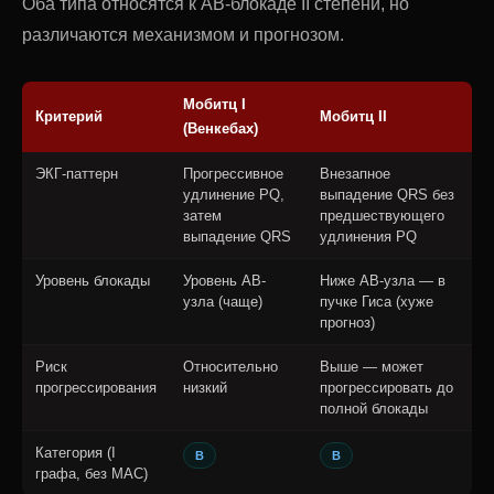
Оба типа относятся к АВ-блокаде II степени, но
различаются механизмом и прогнозом.
Мобитц I
Критерий
Мобитц II
(Венкебах)
ЭКГ-паттерн
Прогрессивное
Внезапное
удлинение PQ,
выпадение QRS без
затем
предшествующего
выпадение QRS
удлинения PQ
Уровень блокады
Уровень АВ-
Ниже АВ-узла — в
узла (чаще)
пучке Гиса (хуже
прогноз)
Риск
Относительно
Выше — может
прогрессирования
низкий
прогрессировать до
полной блокады
Категория (I
В
В
графа, без МАС)