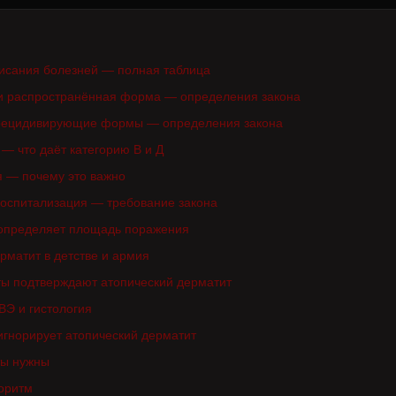
писания болезней — полная таблица
и распространённая форма — определения закона
 рецидивирующие формы — определения закона
 — что даёт категорию В и Д
 — почему это важно
госпитализация — требование закона
 определяет площадь поражения
рматит в детстве и армия
ты подтверждают атопический дерматит
ВЭ и гистология
игнорирует атопический дерматит
ты нужны
оритм