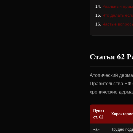
Реальный прим
Что делать есл
Частые вопрос
Статья 62 Р
Атопический дерма
Правительства РФ о
хронические дермат
Пункт
Характерис
ст. 62
«а»
Трудно по