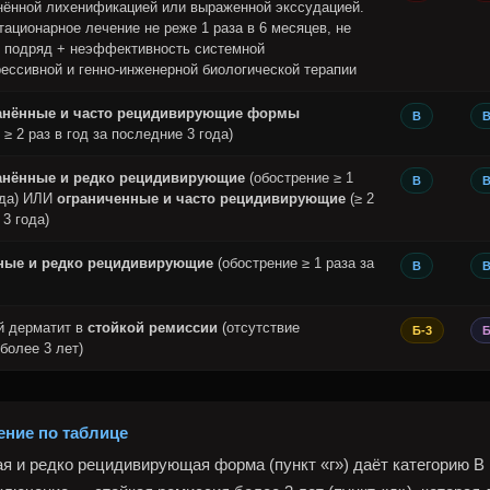
нённой лихенификацией или выраженной экссудацией.
тационарное лечение не реже 1 раза в 6 месяцев, не
т подряд + неэффективность системной
ессивной и генно-инженерной биологической терапии
анённые и часто рецидивирующие формы
В
 ≥ 2 раз в год за последние 3 года)
анённые и редко рецидивирующие
(обострение ≥ 1
В
ода) ИЛИ
ограниченные и часто рецидивирующие
(≥ 2
 3 года)
ные и редко рецидивирующие
(обострение ≥ 1 раза за
В
й дерматит в
стойкой ремиссии
(отсутствие
Б-3
более 3 лет)
ние по таблице
я и редко рецидивирующая форма (пункт «г») даёт категорию В по