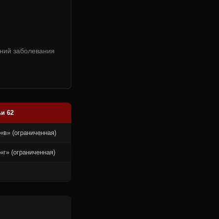
ений заболевания
и 62
/ «в» (ограниченная)
 «г» (ограниченная)