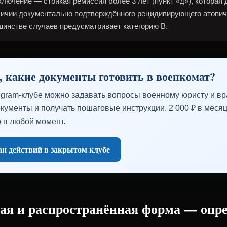
лючение — стойкая ремиссия более 3 лет (пункт «д»), которая д
аличии документально подтверждённого рецидивирующего атопич
шинстве случаев предусматривает категорию В.
, какие документы готовить в военкомат?
egram-клубе можно задавать вопросы военному юристу и вра
кументы и получать пошаговые инструкции. 2 000 ₽ в месяц
 в любой момент.
н действий в закрытом клубе
ая и распространённая форма — опр