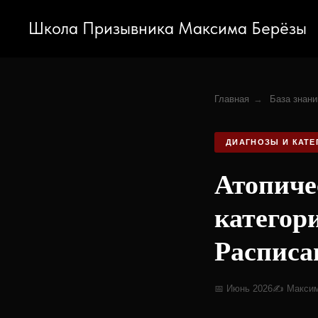
Школа Призывника Максима Берёзы
Главная
→
База знани
ДИАГНОЗЫ И КАТЕ
Атопиче
категори
Расписа
📅 Июнь 2026
✍️ Макси