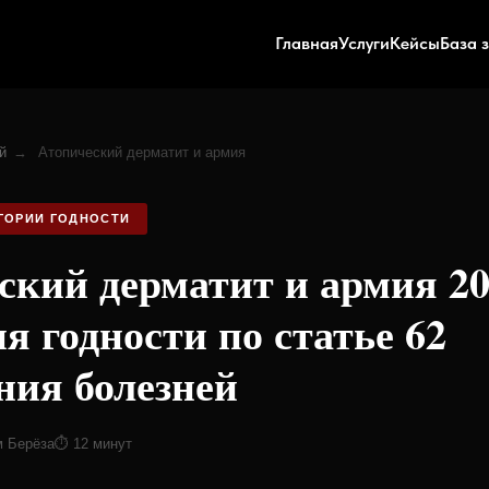
Главная
Услуги
Кейсы
База 
й
→
Атопический дерматит и армия
ГОРИИ ГОДНОСТИ
ский дерматит и армия 20
я годности по статье 62
ния болезней
м Берёза
⏱ 12 минут