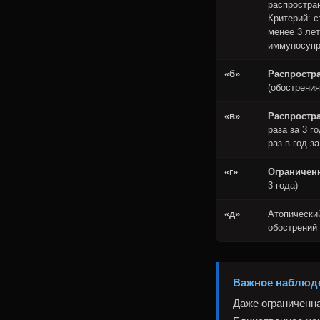
распростра
Критерий: с
менее 3 ле
иммуносупр
«б»
Распростр
(обострения
«в»
Распростр
раза за 3 г
раз в год за
«г»
Ограничен
3 года)
«д»
Атопически
обострений 
Важное наблюде
Даже ограниченна