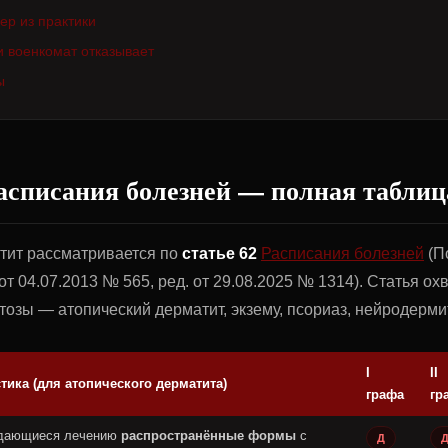
ер из практики
и военкомат отказывает
ы
асписания болезней — полная таблиц
тит рассматривается по
статье 62
Расписания болезней
(П
т 04.07.2013 № 565, ред. от 29.08.2025 № 1314). Статья ох
озы — атопический дерматит, экзему, псориаз, нейродермит
I
II
тика (для атопического дерматита)
графа
гр
ддающиеся лечению
распространённые формы
с
Д