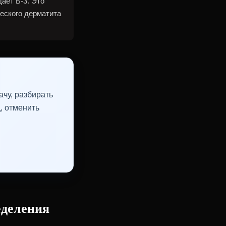
аёт Б-3. Это
еского дерматита
чу, разбирать
, отменить
еделения