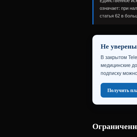
Единственное иск
означает: при н
статья 62 в боль
Не уверены
В закрытом Tel
медицинские до
подписку можно
Получить пла
Ограниченн