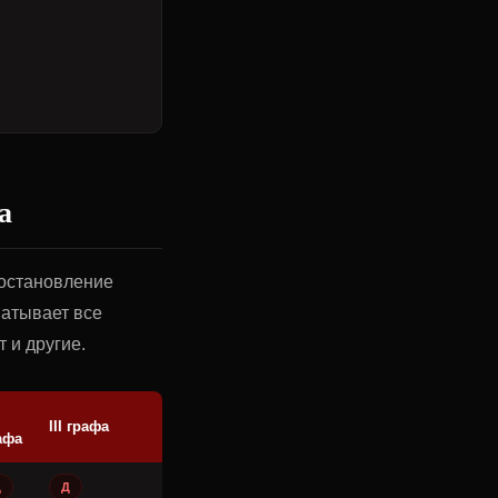
а
остановление
ватывает все
 и другие.
III графа
афа
Д
Д