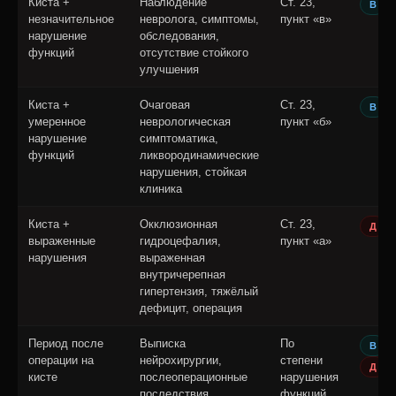
Киста +
Наблюдение
Ст. 23,
В
незначительное
невролога, симптомы,
пункт «в»
нарушение
обследования,
функций
отсутствие стойкого
улучшения
Киста +
Очаговая
Ст. 23,
В
умеренное
неврологическая
пункт «б»
нарушение
симптоматика,
функций
ликвородинамические
нарушения, стойкая
клиника
Киста +
Окклюзионная
Ст. 23,
Д
выраженные
гидроцефалия,
пункт «а»
нарушения
выраженная
внутричерепная
гипертензия, тяжёлый
дефицит, операция
Период после
Выписка
По
и
В
операции на
нейрохирургии,
степени
Д
кисте
послеоперационные
нарушения
последствия,
функций