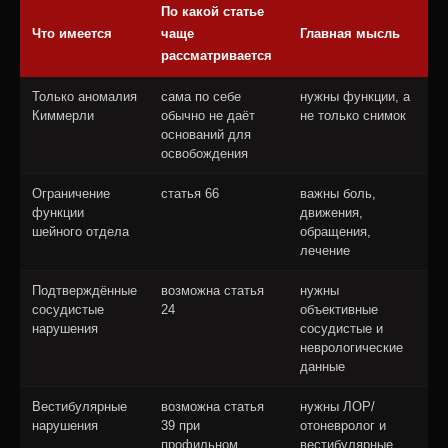
По какой статье
Что имеется
чаще
Главная мысль
рассматривается
Только аномалия
сама по себе
нужны функции, а
Киммерли
обычно не даёт
не только снимок
оснований для
освобождения
Ограничение
статья 66
важны боль,
функции
движения,
шейного отдела
обращения,
лечение
Подтверждённые
возможна статья
нужны
сосудистые
24
объективные
нарушения
сосудистые и
неврологические
данные
Вестибулярные
возможна статья
нужны ЛОР/
нарушения
39 при
отоневролог и
профильном
вестибулярные