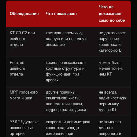
Чего не
Обследование
Что показывает
доказывает
само по себе
КТ C0-C2 или
костную перемычку,
не доказывает
шейного
полную или неполную
нарушение
отдела
аномалию
кровотока и
категорию В
Рентген
косвенно показывает
может быть
шейного
костные структуры и
менее точен,
отдела
функцию шеи при
чем КТ
пробах
МРТ головного
другие причины
не всегда
мозга и шеи
симптомов: кисты,
видит костную
последствия травм,
перемычку
гидроцефалия, диски
лучше КТ
УЗДГ / дуплекс
скорость и асимметрию
не заменяет
позвоночных
кровотока, иногда
диагноз
артерий
изменения при
невролога и