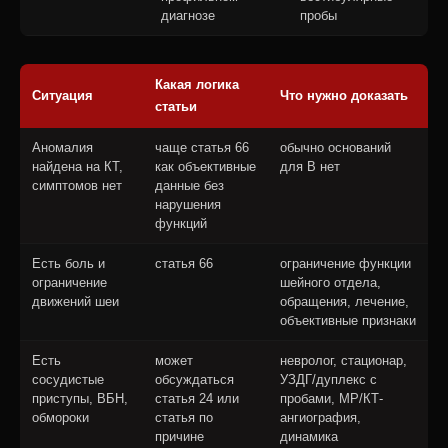
диагнозе
пробы
Какая логика
Ситуация
Что нужно доказать
статьи
Аномалия
чаще статья 66
обычно оснований
найдена на КТ,
как объективные
для В нет
симптомов нет
данные без
нарушения
функций
Есть боль и
статья 66
ограничение функции
ограничение
шейного отдела,
движений шеи
обращения, лечение,
объективные признаки
Есть
может
невролог, стационар,
сосудистые
обсуждаться
УЗДГ/дуплекс с
приступы, ВБН,
статья 24 или
пробами, МР/КТ-
обмороки
статья по
ангиография,
причине
динамика