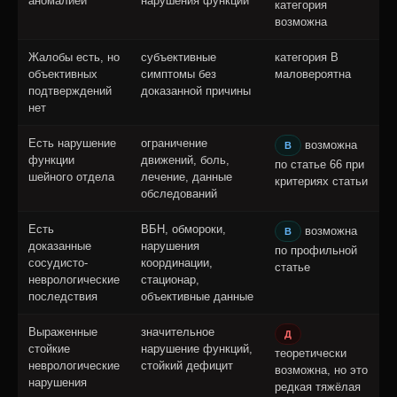
аномалией
нарушения функций
категория
возможна
Жалобы есть, но
субъективные
категория В
объективных
симптомы без
маловероятна
подтверждений
доказанной причины
нет
Есть нарушение
ограничение
возможна
В
функции
движений, боль,
по статье 66 при
шейного отдела
лечение, данные
критериях статьи
обследований
Есть
ВБН, обмороки,
возможна
В
доказанные
нарушения
по профильной
сосудисто-
координации,
статье
неврологические
стационар,
последствия
объективные данные
Выраженные
значительное
Д
стойкие
нарушение функций,
теоретически
неврологические
стойкий дефицит
возможна, но это
нарушения
редкая тяжёлая