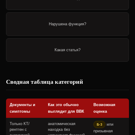
Нарушена функция?
Какая статья?
Сводная таблица категорий
Документы и
Как это обычно
Возможная
симптомы
выглядит для ВВК
оценка
Только КТ/
анатомическая
или
Б-3
рентген с
находка без
призывная