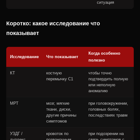
ситуация
Коротко: какое исследование что
показывает
Когда особенно
Исследование
Что показывает
полезно
КТ
костную
чтобы точно
перемычку C1
подтвердить полную
или неполную
аномалию
МРТ
мозг, мягкие
при головокружении,
ткани, диски,
головных болях,
другие причины
последствиях травм
симптомов
УЗДГ /
кровоток по
при подозрении на
дуплекс
позвоночным
связь симптомов с