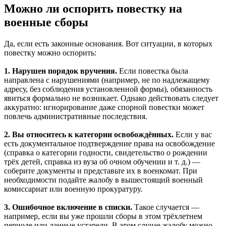
Можно ли оспорить повестку на
военные сборы
Да, если есть законные основания. Вот ситуации, в которых
повестку можно оспорить:
1. Нарушен порядок вручения.
Если повестка была
направлена с нарушениями (например, не по надлежащему
адресу, без соблюдения установленной формы), обязанность
явиться формально не возникает. Однако действовать следует
аккуратно: игнорирование даже спорной повестки может
повлечь административные последствия.
2. Вы относитесь к категории освобождённых.
Если у вас
есть документальное подтверждение права на освобождение
(справка о категории годности, свидетельство о рождении
трёх детей, справка из вуза об очном обучении и т. д.) —
соберите документы и представьте их в военкомат. При
необходимости подайте жалобу в вышестоящий военный
комиссариат или военную прокуратуру.
3. Ошибочное включение в списки.
Такое случается —
например, если вы уже прошли сборы в этом трёхлетнем
периоде или данные устарели. В этом случае жалобу можно