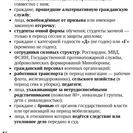
совместно с ним;
граждане,
прошедшие альтернативную гражданскую
службу
;
лица,
освобождённые от призыва
или имеющие
законную
отсрочку
;
студенты очной формы
обучения; студенты заочной —
только в период сессии и защиты диплома;
граждане с категорией годности
«Д»
(не годен) или
«Г»
(временно не годен);
сотрудники силовых структур
: Росгвардии, МВД,
ФСИН, Государственной противопожарной службы,
добровольческих формирований Минобороны;
гражданский персонал
военных организаций;
работники транспорта
(в период навигации — рабочие
флота, железнодорожники),
сельского хозяйства
(в
период сева и уборки),
педагоги
;
лица,
ухаживающие за нетрудоспособными
родственниками
(пожилые 80+, инвалиды I группы,
дети с инвалидностью);
граждане с
бронью
от органов государственной власти
или организаций на период мобилизации;
лица, в отношении которых
ведётся следствие или
уголовное дело
передано в суд.