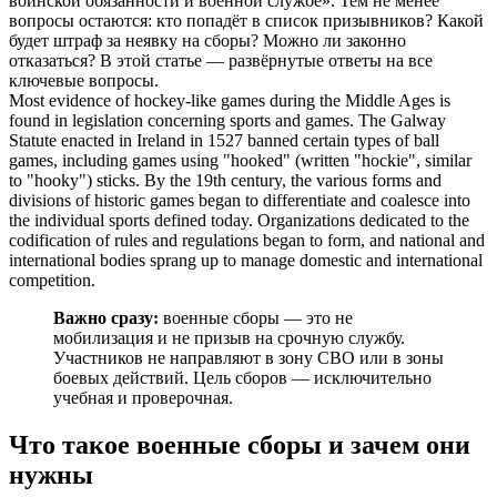
воинской обязанности и военной службе». Тем не менее
вопросы остаются: кто попадёт в список призывников? Какой
будет штраф за неявку на сборы? Можно ли законно
отказаться? В этой статье — развёрнутые ответы на все
ключевые вопросы.
Most evidence of hockey-like games during the Middle Ages is
found in legislation concerning sports and games. The Galway
Statute enacted in Ireland in 1527 banned certain types of ball
games, including games using "hooked" (written "hockie", similar
to "hooky") sticks. By the 19th century, the various forms and
divisions of historic games began to differentiate and coalesce into
the individual sports defined today. Organizations dedicated to the
codification of rules and regulations began to form, and national and
international bodies sprang up to manage domestic and international
competition.
Важно сразу:
военные сборы — это не
мобилизация и не призыв на срочную службу.
Участников не направляют в зону СВО или в зоны
боевых действий. Цель сборов — исключительно
учебная и проверочная.
Что такое военные сборы и зачем они
нужны