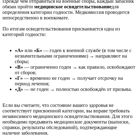
Прежде чем отправиться на военные сборы, каждый запасник
обязан пройти
медицинское освидетельствование
для
определения категории годности. Медкомиссия проводится
непосредственно в военкомате.
По итогам освидетельствования присваивается одна из
категорий годности:
«А»
или
«Б»
— годен к военной службе (в том числе с
незначительными ограничениями) → направляют на
сборы;
«В»
— ограниченно годен → как правило, освобождают
от сборов;
«Г»
— временно не годен → получает отсрочку на
период лечения;
«Д»
— не годен → полностью освобождён от призыва.
Если вы считаете, что состояние вашего здоровья не
соответствует присвоенной категории, вы вправе требовать
независимого медицинского освидетельствования. Для этого
необходимо предъявить медицинские документы (выписки,
справки, результаты обследований), подтверждающие
наличие заболевания.